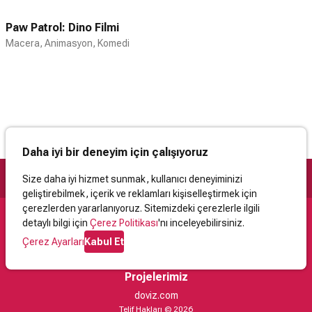
Paw Patrol: Dino Filmi
Macera, Animasyon, Komedi
Daha iyi bir deneyim için çalışıyoruz
Size daha iyi hizmet sunmak, kullanıcı deneyiminizi
geliştirebilmek, içerik ve reklamları kişiselleştirmek için
çerezlerden yararlanıyoruz. Sitemizdeki çerezlerle ilgili
detaylı bilgi için
Çerez Politikası
'nı inceleyebilirsiniz.
Destek
Çerez Ayarları
Kabul Et
İletişim
Yardım
Kullanıcı Sözleşmesi
Çerez Politikası
Kişisel Verilerin Korunması
Yasal Uyarı
Projelerimiz
doviz.com
Telif Hakları © 2026