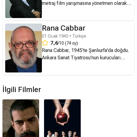
metraj film yarışmasına yönetmen olarak
katıldı.drama dalında 14 numaradaki yolcu
ve belgesel dalında ebedi misafir isimli
filmler ile jüri özel ödülünü kazandı..
Rana Cabbar
01 Ocak 1945 • Türkiye
7,6
/10 (74 oy)
Rana Cabbar, 1945'te Şanlıurfa'da doğdu.
Ankara Sanat Tiyatrosu'nun kurucuları
arasında yer aldı ve burada uzun süre
oyunculuk yaptı. "
Sakıncalı Piyade
"
oyununda "sakıncalı" rolünü ilk canlandıran
aktör olarak tanındı. Tiyatro kariyerinin yanı
İlgili Filmler
sıra birçok dizi ve filmde rol aldı. Son
yıllarda "
Kadın
", "
Baraj
" ve "
Üç Kuruş
"
dizilerinde karakterleri canlandırdı. Ayrıca,
sinema alanında da çeşitli çalışmaları
bulunmaktadır.