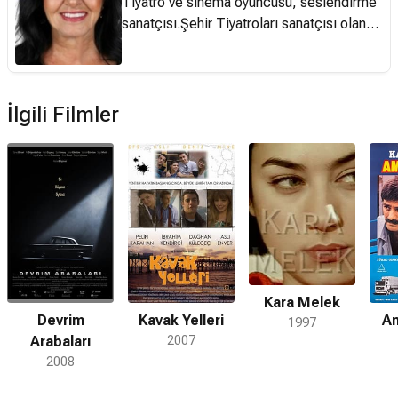
Keyfi reklamlarında oynadı.
Tiyatro ve sinema oyuncusu, seslendirme
Kısa Paslaşmalar, Komser Şekspir ve
sanatçısı.Şehir Tiyatroları sanatçısı olan
Eğreti Gelin gibi bazı filmlerde oynayarak
Nilgün Özhan, altı yaşındayken önce
sinemadan kopmadı. 2013 yılında Aşk
Karadut ardından Bülbül Yuvası filmleriyle
Ekmek ve Hayaller adlı televizyon dizisine
sinemaya başladı. 1962 yılında Muhsin
katıldı. 2011'de Altın Portakal Film
Ertuğrul'un yönettiği Macbeth oyunuyla
İlgili Filmler
Festivali'nin jüri başkanlığını yaptı. Besteci
çocuk yaşta Şehir Tiyatroları kadrosuna
Atilla Özdemiroğlu ile 15 yıl birliktelik
girdi. 100'e yakın oyunda görev aldı. Ayrıca
yaşayan Müjde Ar, siyasetçi ve milletvekili
kamera önünde de görev yapan sanatçı,
Ercan Karakaş ile 2005'ten bu yana evlidir.
sinema filmlerinde rol almasının yanı sıra,
seslendirme konusunda da çalışmakta,
uzun süredir TRT ve çeşitli stüdyolarda
seslendirme yönetmeni olarak görev
yapmaktadır.
Kara Melek
Devrim
Kavak Yelleri
Am
1997
Arabaları
2007
2008