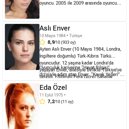
oyuncu. 2005 ile 2009 arasında oyuncu
Fikret Kuşkan ile evli kalan Kerimoğlu'nun
2008 doğumlu Gün Kuzgun Kuşkan adlı bir
oğlu vardır.
Aslı Enver
10 Mayıs 1984 • Türkiye
8,9
/10 (933 oy)
Ayten Aslı Enver (10 Mayıs 1984, Londra,
İngiltere doğumlu) Türk‑Kıbrıs Türkü
oyuncudur. 12 yaşına kadar Londra’da
Oyunculuk kariyerine “
Hayat Bilgisi
”
yaşayan Enver, ailesiyle birlikte Türkiye’ye
dizisiyle adım atan Enver, “
Kavak Yelleri
”
taşındı. Eğitimini Pera Güzel Sanatlar
dizisinde canlandırdığı Mine karakteriyle
Lisesi ve Haliç Üniversitesi Tiyatro
Eda Özel
geniş kitlelerce tanındı. Ardından
Bölümü’nde tamamladı.
“
Suskunlar
”, “
Kayıp
” ve “
Mutlu Ol Yeter
”
11 Eylül 1975 •
7,2
/10 (11 oy)
dizilerinde rol aldı. Enver, sinemada
“
Kardeşim Benim
” ve Netflix yapımı “
Sen
Yaşamaya Bak
” filmlerinde başrolde yer
aldı. Ayrıca “
İstanbullu Gelin
” dizisiyle de