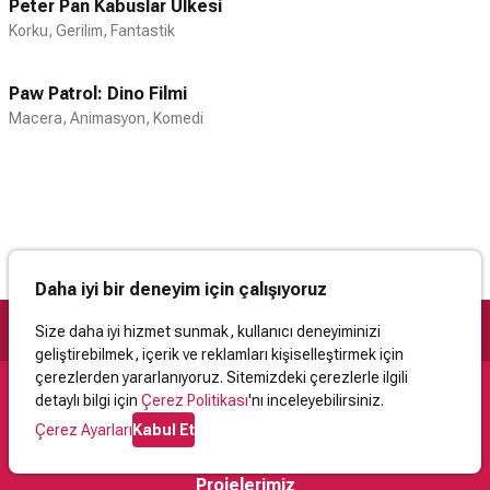
Peter Pan Kabuslar Ülkesi
Korku, Gerilim, Fantastik
Paw Patrol: Dino Filmi
Macera, Animasyon, Komedi
Daha iyi bir deneyim için çalışıyoruz
Size daha iyi hizmet sunmak, kullanıcı deneyiminizi
geliştirebilmek, içerik ve reklamları kişiselleştirmek için
çerezlerden yararlanıyoruz. Sitemizdeki çerezlerle ilgili
detaylı bilgi için
Çerez Politikası
'nı inceleyebilirsiniz.
Destek
Çerez Ayarları
Kabul Et
İletişim
Yardım
Kullanıcı Sözleşmesi
Çerez Politikası
Kişisel Verilerin Korunması
Yasal Uyarı
Projelerimiz