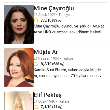
büyük beğeni topladı.
Mine Çayıroğlu
28 Aralık 1978 • Türkiye
7,3
/10 (83 oy)
Mine Çayıroğlu, oyuncu ve şarkıcı. Avukat
Atiye Ülkü ve eczacı eski dönem belediye
başkanı İhsan Çayıroğlu'nun ikinci kız
çocuğu, ablası Menekşe'nin tek kardeşi
olarak 1977'de İstanbul'da dünyaya geldi.
Müjde Ar
Çocukluğu, şirin bir tatil beldesi olan
21 Haziran 1954 • Türkiye
Şile'de geçti, ilkokul ve orta okulu Şile'de
8,3
/10 (638 oy)
okuduktan sonra İstanbul'a geldi.
Kamile Suat Ebrem, sahne adıyla Müjde
Yetenekleri önce ailesi, daha sonra
Ar, sinema oyuncusu. 70'li yılların sonu ve
öğretmenleri tarafından keşfedilince,
80'li yıllar boyunca oynadığı birçok başarılı
1982 yapımı Adile Teyze ve 1984'te
yapımla hatırlanmaktadır. 1954 yılında
İmparator filmleriyle ilk kez kamera
İstanbul'da doğdu. Annesi Aysel Gürel
Elif Pektaş
karşısına geçti. Bu filmlerden sonra art
(1929-2008) Türkoloji mezunu ve çok ünlü
01 Ocak 1946 • Türkiye
arda pekçok dizide ve sinema filminde
bir söz yazarı, babası Vedat Akın ise
7,1
/10 (44 oy)
oynadı. Bu dizilerden en çok akılda