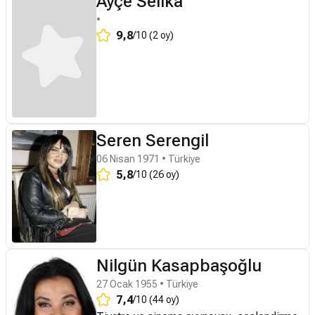
Ayçe Selika
Güven'in yönetmenliğini yaptığı Metropol
yıllarda daha çok kadın sorunlarını işleyen
yayınlanan ”Sardunya Sokak” adlı dizide
Kabusu filminde başrolde oynadı. Film,
•
filmlerde oynayarak dikkati çekti. Bu
oynadı. Daha sonra 2008 yılında Show tv
9,8
Antalya Altın Portakal Film Festivali'nde
/10 (2 oy)
filmlerdeki cüretkar sahneleri ile adından
ekranlarında yayınlanan ”Sınıf” adlı dizide
Halk Jürisi Ödülü'nü kazandı. 2005'te
söz ettirdi. Bu yıllardaki önemli filmleri Ah
oynayan güzel oyuncu yine 2008 yılında
Banyo filminde oynadı. 2007'de başlayan
Güzel İstanbul (Ömer Kavur), Adı Vasfiye
Kanal D ekranlarında yayınlanan ”Hepimiz
Parmaklıklar Ardında dizisinde, Selda
(Atıf Yılmaz), Asılacak Kadın (Başar
Birimiz İçin” adlı dizide rol aldı. Aynı yıl
Alkor'un canlandırdığı Nur'un kızı Nurgül
Sabuncu), Aaahh Belinda (Atıf Yılmaz),
Atv ekranlarında yayınlanan ”Gurbet
karakterini canlandırdı. Çayıroğlu, müzik
Afife Jale ve Ertem Eğilmez'in son filmi
Kuşları” adlı dizide oynadı. 2009 yılında
eğitimi ve şan dersleri de aldı. Türkiye'ye
Seren Serengil
Arabesk'tir. 1986'da Adı Vasfiye filmindeki
TRT1 ekranlarında yayınlanan ”Kafkas”
döndükten sonra müzik sektörüne adım
06 Nisan 1971 • Türkiye
başarılı performansıyla En İyi Kadın Oyuncu
adlı dizide boy gösterdi. 2010 yılında
atan Çayıroğlu, prodüktörlüğünü Samuel
5,8
/10 (26 oy)
dalında Altın Portakal kazandı. 1990'lı
Show tv ekranlarında yayınlanan
Yeşilbağcıyan'ın yaptığı Zümrüt Gibi adlı ilk
yıllarda aralıklı olarak sinemayla ilgilenen
”Kahramanlar” adlı dizide oynadı. İlk
albümünü piyasaya çıkardı.
Ar, 1994'te oynadığı Yolcu filmiyle bir kez
başrolünü ”Herşeye Rağmen” dizisinde
daha En İyi Kadın Oyuncu dalında Altın
oynamıştır.Şimdi ise Star TV ekranlarında
Portakal kazandı. 1997'de Mustafa
yayınlan ” Bir Çocuk Sevdim ” adlı dizide
Altıoklar'ın Ağır Roman filmiyle tekrar
Nilgün Kasapbaşoğlu
başrol oynamaktadır.(dizi bitti) Dizi
sinemaya döndü. Aynı yıl Antalya Film
haricinde reklam filmlerinde de oynadı.
27 Ocak 1955 • Türkiye
Festivali'nde Yaşam Boyu Başarı Ödülü'ne
2009 yılında Turkcell Nokia N71 ve Eti Çay
7,4
/10 (44 oy)
layık görüldü. 2000'li yıllarda Dar Alanda