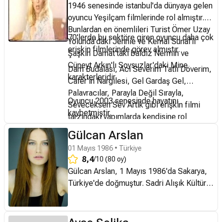
gazeteciydi. Mehtap Ar adında 1957
1946 senesinde istanbul'da dünyaya gelen
kalanlar, Bulgaristan'da yaşayan Türk kızı
doğumlu bir kardeşi vardır. Küçük yaşta
oyuncu Yeşilçam filmlerinde rol almıştır.
Aysel'i canlandırdığı Yeniden Doğmak ve
annesi ve babası ayrıldı, Müjde ve Mehtap
Bunlardan en önemlileri Turist Ömer Uzay
yayınlandığı dönem herkesi etkisi altına
70'lerde bu sektöre giren oyuncu daha çok
Ar anneleriyle büyüdü. Zor şartlarda geçen
Yolunda'daki Jennie ve Kemal Sunal'lı
alan ve Munise'yi canlandırdığı Çalıkuşu
erişkin filmlerinde görev almıştır.
çocukluğunun ardından bir süre tiyatro
Şaşkın Damat'taki baldız Nermin ve
dizleridir. İstanbul'da İstek Özel Uluğbey
oyunculuğu ve mankenlik yaparak geçimini
Cüneyt Arkın'lı Soysuzlar'daki Mine
Lisesi'ni bitirdikten sonra, ortaokul
Dam Budalası, Acı Severim Tatlı Döverim,
sağladı. 1973'te tiyatroda tanıştığı film
karakterleridir.
yıllarından beri hedeflediği konservatuar
Cafer'in Nargilesi, Gel Gardaş Gel,
yapımcısı Samim Değer (1947-2004) ile
eğitimini almak için yurt dışına gitmeye
Palavracılar, Parayla Değil Sırayla,
evlendi, ancak 1 yıl sonra kocasının alkol
Oyuncu 2003 senesinde hayatını
karar verdi. Bu hedefi doğrultusunda,
Seveceksen Sev Artık gibi erişkin filmi
alışkanlığı sebebiyle ayrıldılar. Ancak bu
kaybetmiştir.
sınavlara girmeden önce oyuncu olarak
tarzındaki yapımlarda kendisine rol
sırada Değer'in fotoromanlarında yer
örnek aldığı Haluk Bilginer'le çalıştı.
bulmuştur.
almasıyla ün kazandı. 1974'te Halit
Gülcan Arslan
1997'de İngiltere'nin en büyük drama
Refiğ'in TRT için çektiği Aşk-ı Memnu
01 Mayıs 1986 • Türkiye
okullarından biri olan Guildford School of
dizisinde Bihter rolünde oynayarak
8,4
/10 (80 oy)
Acting'e girdi ve üç yıl boyunca oyunculuk
oyunculuğa adım attı. Babacan adlı filmle
Gülcan Arslan, 1 Mayıs 1986'da Sakarya,
eğitimi aldı. 2000 yılında bu okuldan
de sinemaya geçti (1975). Sonra arka
Türkiye'de doğmuştur. Sadri Alışık Kültür
başarıyla mezun oldu. İngiltere eğitimi
arkaya Tosun Paşa (1976), Gülen Gözler
Merkezin‘ de tiyatro eğitimi almış ve
yıllarında çeşitli Shakespears oyunlarında
(1977) ve Kibar Feyzo (1978) gibi
birçok dizi ve reklamda oynamıştır.
sahneye çıktı. 2004 yılında Ümit Cin
unutulmaz filmlerde oynadı. 1980'li
Kariyeri İlk olarak TRT1 ekranlarında