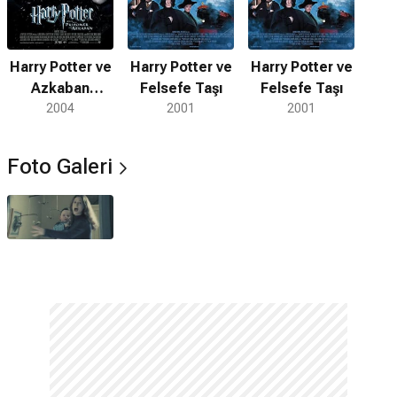
Harry Potter ve
Harry Potter ve
Harry Potter ve
Azkaban
Felsefe Taşı
Felsefe Taşı
Tutsağı
2004
2001
2001
Foto Galeri