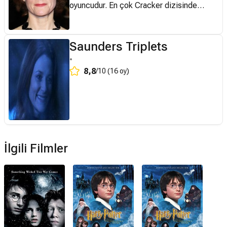
oyuncudur. En çok Cracker dizisinde
Dedektif Çavuş Jane “Panhandle”
Penhaligon ve Harry Potter film serisinde
Lily Potter rolleriyle tanınır.
Saunders Triplets
•
8,8
/10 (16 oy)
İlgili Filmler