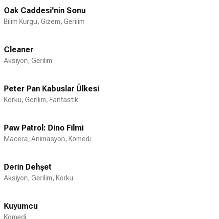
etti. Ayrıca Bay E, Kahpe Bizans, Hemşo
Oak Caddesi'nin Sonu
ve Ömerçip filmlerinde oynadı. 2000'li
Bilim Kurgu, Gizem, Gerilim
yıllardaki yeni Hababam Sınıfı filmlerinde
okul müdürü Deli Bedri'yi canlandırdı.
Cleaner
2015'te Polis Akademisi Alaturka filminde
Aksiyon, Gerilim
yine başrolde oynadı. Aynı zamanda çok
ünlü bir seslendirme sanatçısı olan Erbil'in
Peter Pan Kabuslar Ülkesi
özellikle Şrek serisindeki 'Eşek'
Korku, Gerilim, Fantastik
seslendirmesi çok beğenilmiştir. Mehmet
Ali Erbil ilk evliliğini Muhsine Şehnaz
Kamiloğlu ile 1980'de yaptı ve 1982'de ilk
Paw Patrol: Dino Filmi
çocuğu Sezin Erbil dünyaya geldi. 1985'te
Macera, Animasyon, Komedi
eşinden boşandı, sonra Kamiloğlu'yla bir
kez daha evlendi ve tekrar boşandı. 3.
Derin Dehşet
evliliğini bir diğer oyuncu Nergis
Aksiyon, Gerilim, Korku
Kumbasar ile 1989'da yaptı. Bu evlilikten
1995'te 2. kızı Yasmin doğdu. 1996'da
Kuyumcu
Kumbasar'la ayrıldılar. 2000'lerin başında
Komedi