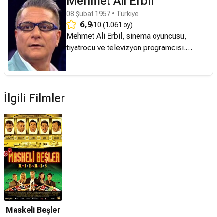
Mehmet Ali Erbil
08 Şubat 1957 • Türkiye
6,9
/10 (1.061 oy)
Mehmet Ali Erbil, sinema oyuncusu,
tiyatrocu ve televizyon programcısı.
Mehmet Ali Erbil, 8 Şubat 1957'de
İstanbul'da doğdu. Tiyatro ve sinema
oyuncusu Sadettin Erbil (1925-1997) ile
Yurdagül Eken'in oğlu olan sanatçı, ilk ve
İlgili Filmler
orta öğrenimini İstanbul, Ankara ve
Balikesir'de yaptı. Annesi ve babasının
henüz kendisi 4 yaşındayken ayrılması
nedeniyle annesi ve üvey babası Önder
Eken'in yanında büyüdü. 1970 yılında
Ankara Devlet Konservatuarı Tiyatro
Yüksek Bölümü'ne yatılı olarak girdi ve bu
dönemde Cüneyt Gökçer'in öğrencisi
oldu. Devlet Tiyatrosu'nda konuk oyuncu
Maskeli Beşler
olarak oynadığı Küheylan'daki başarılı