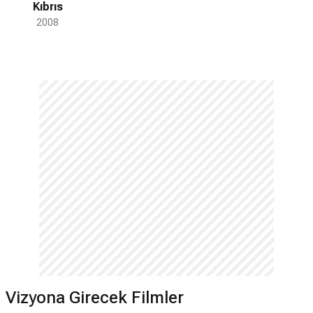
Kıbrıs
performansıyla En İyi Tiyatrocu Ödülü'nü
2008
kazandı. Buradan mezun olduktan sonra
Devlet Tiyatrosu'nda tam zamanlı olarak
çalışmaya başlayan sanatçı, birçok oyunda
oynadı ve daha sonra tek kanallı yayın
döneminde Derya Baykal'la birlikte TRT'de
Metronom adlı müzik eğlence programını
sundu. 1980'lerin başında sinemaya daha
çok ağırlık vermeye başladı. 1981'de
Hababam Sınıfı Güle Güle filminde Ali
rolünde oynadı. 1984 yılında da Çiğdem
Tunç'la bir ikili oluşturup birlikte müzik
çalışmaları yaptılar. Özel kanalların
açılmasıyla birlikte Erbil, TRT'den Kanal
6'ya geçiş yaptı. Dizi ve televizyon
programları yaptı, özellikle uzun yıllar
devam eden yarışma programı Çarkıfelek
ile özdeşleşti. Bu yıllarda Tatlı Kaçıklar
Vizyona Girecek Filmler
dizisindeki Rafet rolüyle de akıllarda yer