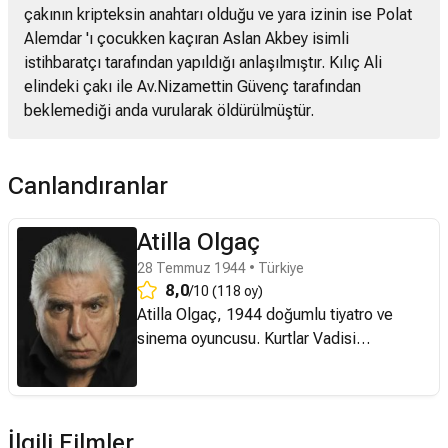
çakının kripteksin anahtarı olduğu ve yara izinin ise Polat
Alemdar 'ı çocukken kaçıran Aslan Akbey isimli
istihbaratçı tarafından yapıldığı anlaşılmıştır. Kılıç Ali
elindeki çakı ile Av.Nizamettin Güvenç tarafından
beklemediği anda vurularak öldürülmüştür.
Canlandıranlar
Atilla Olgaç
28 Temmuz 1944 • Türkiye
8,0
/10 (118 oy)
Atilla Olgaç, 1944 doğumlu tiyatro ve
sinema oyuncusu. Kurtlar Vadisi
dizisindeki Kılıç rolüyle hatırlanmaktadır.
İlgili Filmler