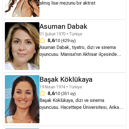
almış lise mezunu bir aktrist
Asuman Dabak
01 Şubat 1970 • Türkiye
8,6
/10 (429 oy)
Asuman Dabak, tiyatro, dizi ve sinema
oyuncusu. Manisa'nın Akhisar ilçesinde
1970'te doğdu. Sanat hayatına
Bahçelievler Belediye Tiyatrosu'nda
başlayan Asuman Dabak, seslendirme
Başak Köklükaya
üzerine çalışmalar yaptı. Turizm ve
19 Nisan 1974 • Türkiye
otelcilik okuyan, ancak oyunculuk eğitimi
8,6
/10 (351 oy)
almamış olan sanatçı, buna rağmen, iyi
Başak Köklükaya, dizi ve sinema
gözlemcilik ve yorumculuk yeteneğiyle
oyuncusu. Hacettepe Üniversitesi, Ankara
tiyatrodan sonra kamera karşısına da
Devlet Konservatuvarı, Bale Bölümü ile
geçerek, sinema ve dizi filmlerde rol aldı.
Bilkent Üniversitesi, Müzik ve Sahne
Tatlı Hayat dizisindeki 'Menekşe' rolü ile
Sanatları Fakültesi, Tiyatro Bölümü'ünden