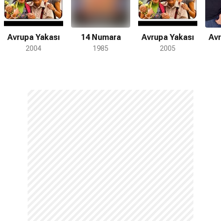
Avrupa Yakası
14 Numara
Avrupa Yakası
Avr
2004
1985
2005