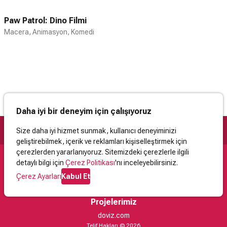
Paw Patrol: Dino Filmi
Macera, Animasyon, Komedi
Daha iyi bir deneyim için çalışıyoruz
Size daha iyi hizmet sunmak, kullanıcı deneyiminizi
geliştirebilmek, içerik ve reklamları kişiselleştirmek için
çerezlerden yararlanıyoruz. Sitemizdeki çerezlerle ilgili
detaylı bilgi için
Çerez Politikası
'nı inceleyebilirsiniz.
Destek
Çerez Ayarları
Kabul Et
İletişim
Yardım
Kullanıcı Sözleşmesi
Çerez Politikası
Kişisel Verilerin Korunması
Yasal Uyarı
Projelerimiz
doviz.com
Telif Hakları © 2026