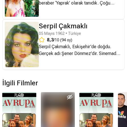
beraber ‘Yaprak’ olarak tanıdık. Çoğu
zaman saf, bir o kadar da deli dolu bir
karakter
Serpil Çakmaklı
05 Mayıs 1962 • Türkiye
8,3
/10 (94 oy)
Serpil Çakmaklı, Eskişehir'de doğdu.
Gerçek adı Şener Dönmez'dir. Sinemadan
önce mankenlik yaptı. Birçok filmde rol
aldı. Erkekçe dergisine erotik pozlar verdi.
Sahnelerde solistlikte yapan sanatçı, 2000
yılında 'Serpil Çakmaklı' isminde bir de
İlgili Filmler
albüm çıkardı.