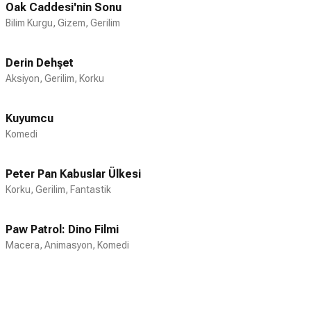
Oak Caddesi'nin Sonu
koparan Walker ameliyat olmuş, çekimler
Bilim Kurgu, Gizem, Gerilim
Walker'ın iyileşmesinin ardından devam
etmişti. Tüm hayatı boyunca büyük bir
deniz tutkusu olan Walker, ayrıca bir hız ve
Derin Dehşet
araba tutkunuydu. Kendine ait Nissan
Aksiyon, Gerilim, Korku
Skyline marka modifiye arabasıyla Hızlı ve
Öfkeli 2 filminde yer alan, çekimlerin
Kuyumcu
bazılarını dublör kullanmadan
Komedi
gerçekleştiren Walker, birkaç profesyonel
araba yarışına da çıkmıştı. Bunların yanı
Peter Pan Kabuslar Ülkesi
sıra dünyadaki doğal afetlere karşı duyarlı
Korku, Gerilim, Fantastik
bir kişiliği olan ünlü aktör, kendi kurduğu
Reach Out Worldwide adlı yardım
organizasyonuyla Haiti ve Şili
Paw Patrol: Dino Filmi
depremlerinde yardım çalışmalarına
Macera, Animasyon, Komedi
katıldı. 30 Kasım 2013 günü, yine Reach
Out Worldwide bünyesinde California'nın
Santa Clarita şehrinin Valencia bölgesinde