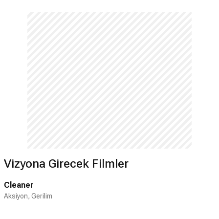
dünya genelinde büyük popülarite kazandı.
Bir yandan Fast & Furious serisinin art arda
çekilen filmlerinde rol alırken, diğer
yandan Maviliklere Doğru (Into the Blue,
2005) Atalarımızın Bayrakları (Flags of Our
Fathers, 2006) Takers (2010) gibi önemli
Hollywood yapımlarında başrolleri aldı.
Henüz çekimleri tamamlanmayan Hızlı ve
Öfkeli 7'de bir kez daha rol alan Walker'ın
tamamladığı son filmlerden biri olan
Yaşam Savaşı (Hours), 2013 Aralık'ında
ABD'de vizyona girecek. Ayrıca National
Geographic kanalında yayınlanan 2010
yapımı Expedition Great White adlı dizi-
Vizyona Girecek Filmler
belgeselin 3 bölümünde yer alıp, ekiple
birlikte Meksika açıklarında etiketleyip
Cleaner
incelemek üzere büyük beyaz köpekbalığı
Aksiyon, Gerilim
avına çıkmıştı. Hızlı ve Öfkeli 6'nın
çekimleri esnasında ön çapraz bağlarını