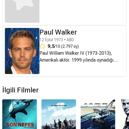
Paul Walker
12 Eylül 1973 • ABD
9,5
/10 (2.797 oy)
Paul William Walker IV (1973-2013),
Amerikalı aktör. 1999 yılında oynadığı
Varsity Blues filmiyle birlikte tanınmıştır.
Bununla birlikte asıl çıkışını Hızlı ve Öfkeli
serisindeki Brian O'Conner karakteriyle
yakalamıştır. 1973'te California eyaletinin
İlgili Filmler
Glendale kentinde doğdu. Annesi Cheryl
mankenlik yapıyordu, babası Paul ise
kanalizasyon sistemleri üzerine
çalışıyordu. Caleb ve Cody adlı 2 erkek,
Ashlie ve Amie adlı iki kız kardeşi vardı.