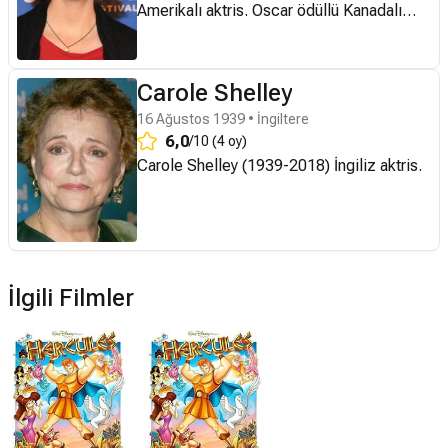
Amerikalı aktris. Oscar ödüllü Kanadalı
aktör Christopher Plummer ve Amerikalı
şarkıcı-aktris Tammy Grimes'ın (1934-
2016) çocuğudur.
Carole Shelley
16 Ağustos 1939 • İngiltere
6,0
/10 (4 oy)
Carole Shelley (1939-2018) İngiliz aktris.
İlgili Filmler