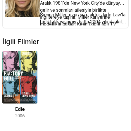
Aralık 1981’de New York City’de dünyaya
gelir ve sonraları ailesiyle birlikte
Sienna Miller, uzun süre aktör Jude Law'la
İngiltere’ye taşınır. Miller kariyerine
birliktelik yaşamış, hatta 2004 yılında ikili
modellikle başlar. Keen Eddie adlı TV
nişanlandıklarını açıklamış olsa da
dizisinde ufak bir rol ile film dünyasına
sonunda ayrılmışlardır. 2011'den 2015'e
adım atar. Sonraki filmleri; South
İlgili Filmler
dek birlikte olduğu İngiliz aktör Tom
Kensington (2001), High Speed (2002),
Sturridge'le ilişkisinden Marlowe Ottoline
Layer Cake, Alfie (2004), Casanova
Layng Sturridge (d. 2012) adında bir kız
(2005), Factory Girl (2006), Interview The
çocuğu dünyaya getirmiştir.
Mysteries of Pittsburgh, Stardust
(Michelle Pfeiffer ve Robert DeNiro ile rol
alır) (2007), Hippie Hippie Shake, The
Edge of Love (2008) Miller’ın, gelirinin
Göğüs Kanseri araştırmalarına bağışladığı
bir T- Shirt koleksiyonu vardır.
Edie
2006