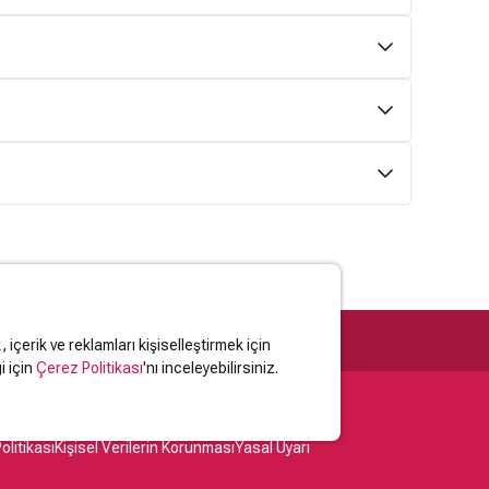
 L'Herbier
6,0
/10 (1 oy)
rd Flament
0,0
/10 (0 oy)
he Osso
0,0
/10 (0 oy)
-Henri Burel
7,7
/10 (5 oy)
n Leroux
6,6
/10 (4 oy)
Alfred Leroux (1868-1927) Fransız yazar. Daha sonra
apılan Operadaki Hayalet (Le Fantôme de L'Opéra)
yılında yazmıştır.
içerik ve reklamları kişiselleştirmek için
i için
Çerez Politikası
'nı inceleyebilirsiniz.
olitikası
Kişisel Verilerin Korunması
Yasal Uyarı