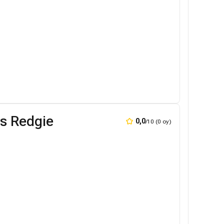
s Redgie
0,0
/10 (0 oy)