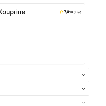
Kouprine
7,8
/10 (2 oy)
 L'Herbier
6,0
/10 (1 oy)