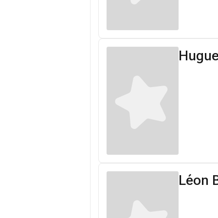
Hugue
Léon B