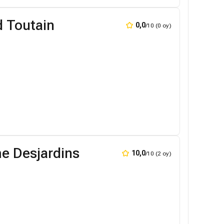
d Toutain
0,0
/10 (0 oy)
e Desjardins
10,0
/10 (2 oy)