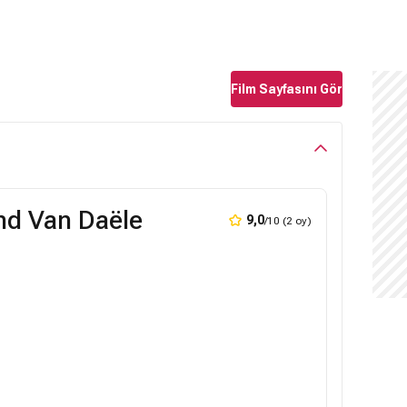
Film Sayfasını Gör
d Van Daële
9,0
/10 (2 oy)