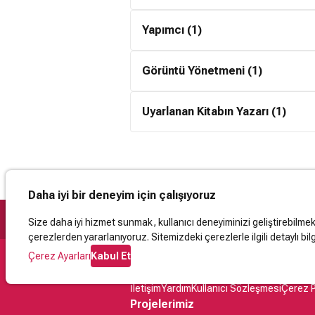
Marcel
Yapımcı (1)
Edoua
Görüntü Yönetmeni (1)
Adolp
Uyarlanan Kitabın Yazarı (1)
Léonce
Gasto
Gaston Louis 
Daha iyi bir deneyim için çalışıyoruz
müzikali de y
romanını 1910 
Size daha iyi hizmet sunmak, kullanıcı deneyiminizi geliştirebilmek, 
çerezlerden yararlanıyoruz. Sitemizdeki çerezlerle ilgili detaylı bilg
Çerez Ayarları
Kabul Et
Destek
İletişim
Yardım
Kullanıcı Sözleşmesi
Çerez P
Projelerimiz