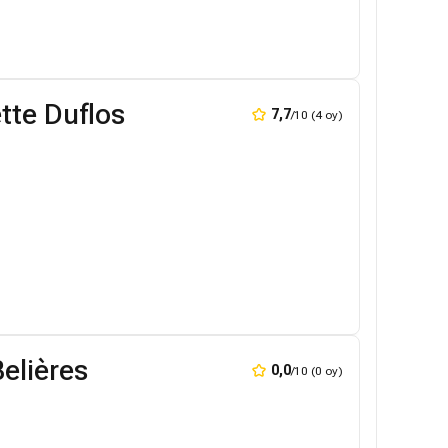
tte Duflos
7,7
/10 (4 oy)
elières
0,0
/10 (0 oy)