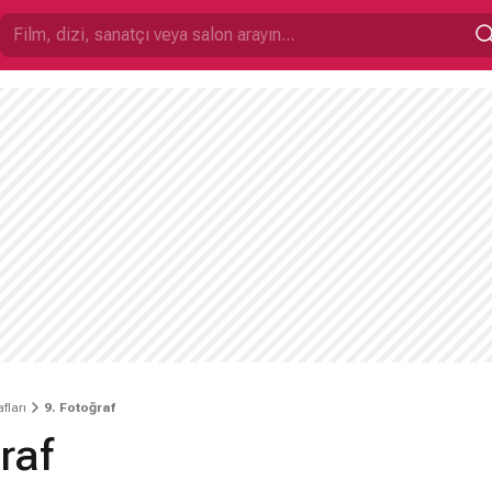
fları
9. Fotoğraf
raf