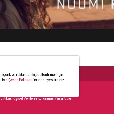
içerik ve reklamları kişiselleştirmek için
i için
Çerez Politikası
'nı inceleyebilirsiniz.
olitikası
Kişisel Verilerin Korunması
Yasal Uyarı