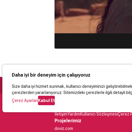
Daha iyi bir deneyim için çalışıyoruz
Size daha iyi hizmet sunmak, kullanıcı deneyiminizi geliştirebilmek, 
çerezlerden yararlanıyoruz. Sitemizdeki çerezlerle ilgili detaylı bilg
Çerez Ayarları
Kabul Et
Destek
İletişim
Yardım
Kullanıcı Sözleşmesi
Çerez P
Projelerimiz
doviz.com