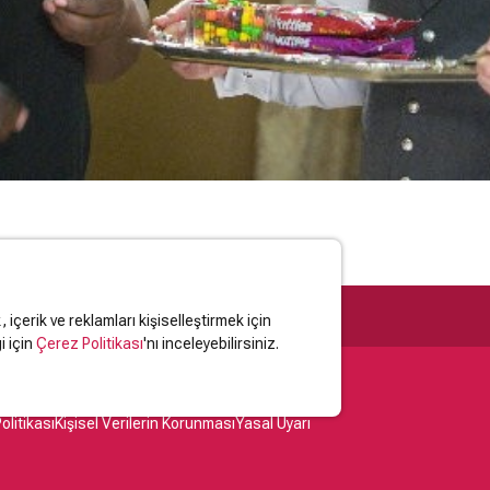
içerik ve reklamları kişiselleştirmek için
i için
Çerez Politikası
'nı inceleyebilirsiniz.
olitikası
Kişisel Verilerin Korunması
Yasal Uyarı