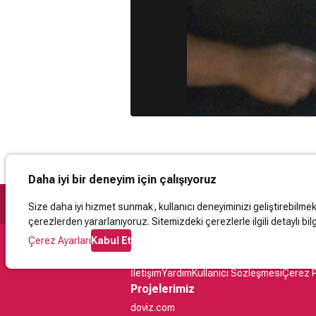
Daha iyi bir deneyim için çalışıyoruz
Size daha iyi hizmet sunmak, kullanıcı deneyiminizi geliştirebilmek, 
çerezlerden yararlanıyoruz. Sitemizdeki çerezlerle ilgili detaylı bilg
Çerez Ayarları
Kabul Et
Destek
İletişim
Yardım
Kullanıcı Sözleşmesi
Çerez P
Projelerimiz
doviz.com