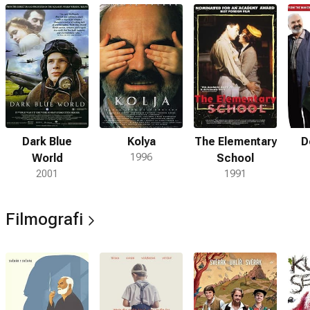
Dark Blue
Kolya
The Elementary
D
World
1996
School
2001
1991
Filmografi