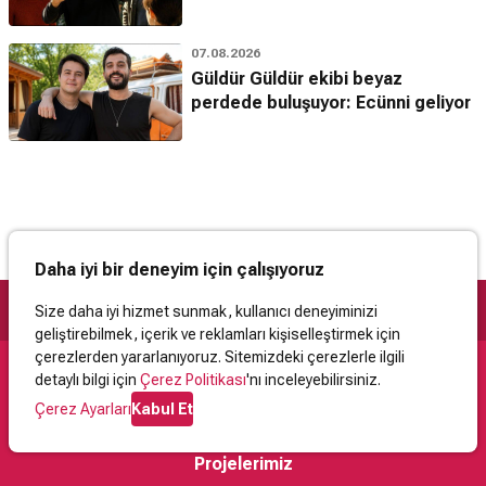
07.08.2026
Güldür Güldür ekibi beyaz
perdede buluşuyor: Ecünni geliyor
Daha iyi bir deneyim için çalışıyoruz
Size daha iyi hizmet sunmak, kullanıcı deneyiminizi
geliştirebilmek, içerik ve reklamları kişiselleştirmek için
çerezlerden yararlanıyoruz. Sitemizdeki çerezlerle ilgili
detaylı bilgi için
Çerez Politikası
'nı inceleyebilirsiniz.
Destek
Çerez Ayarları
Kabul Et
İletişim
Yardım
Kullanıcı Sözleşmesi
Çerez Politikası
Kişisel Verilerin Korunması
Yasal Uyarı
Projelerimiz