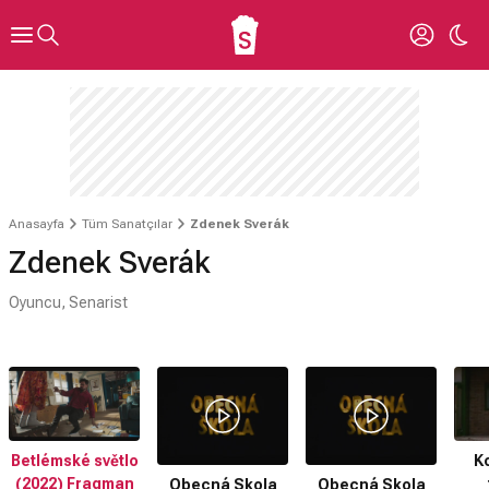
Anasayfa
Tüm Sanatçılar
Zdenek Sverák
Zdenek Sverák
Oyuncu, Senarist
Betlémské světlo
Ko
(2022) Fragman
Obecná Skola
Obecná Skola