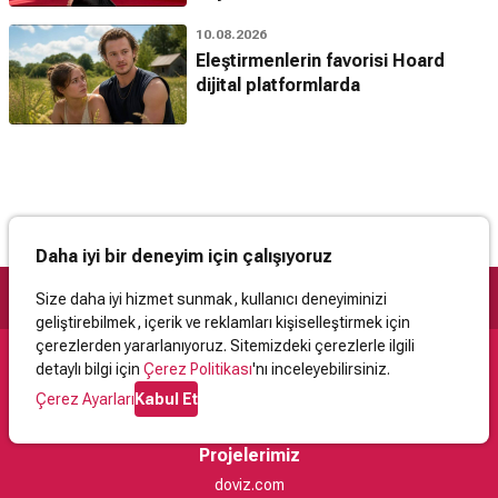
10.08.2026
Eleştirmenlerin favorisi Hoard
dijital platformlarda
Daha iyi bir deneyim için çalışıyoruz
Size daha iyi hizmet sunmak, kullanıcı deneyiminizi
geliştirebilmek, içerik ve reklamları kişiselleştirmek için
çerezlerden yararlanıyoruz. Sitemizdeki çerezlerle ilgili
detaylı bilgi için
Çerez Politikası
'nı inceleyebilirsiniz.
Destek
Çerez Ayarları
Kabul Et
İletişim
Yardım
Kullanıcı Sözleşmesi
Çerez Politikası
Kişisel Verilerin Korunması
Yasal Uyarı
Projelerimiz
doviz.com