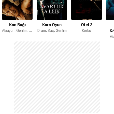
Kan Bağı
Kara Oyun
Otel 3
Aksiyon, Gerilim, Dram
Dram, Suç, Gerilim
Korku
Kö
Ge