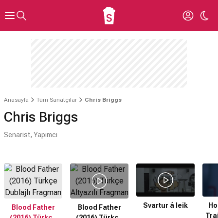
Anasayfa
Tüm Sanatçılar
Chris Briggs
Chris Briggs
Senarist, Yapımcı
Svartur á leik
Hos
Blood Father
Blood Father
Trai
(2016) Türkçe
(2016) Türkçe