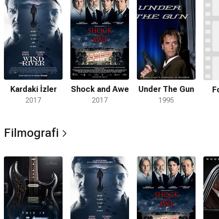
Kardaki İzler
Shock and Awe
Under The Gun
F
2017
2017
1995
Filmografi