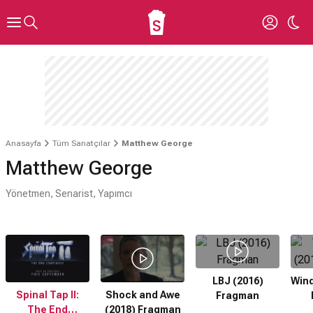
Anasayfa
Tüm Sanatçılar
Matthew George
Matthew George
Yönetmen, Senarist, Yapımcı
LBJ (2016)
Wind
Spinal Tap II:
Shock and Awe
Fragman
The End
(2018) Fragman