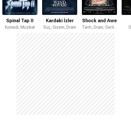
Spinal Tap II
Kardaki İzler
Shock and Awe
Komedi, Müzikal
Suç, Gizem, Dram
Tarih, Dram, Gerilim
D