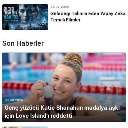
24.07.2026
Geleceği Tahmin Eden Yapay Zeka
Temalı Filmler
Son Haberler
09.08.2026
Genç yüzücü Katie Shanahan madalya aşkı
için Love Island'ı reddetti