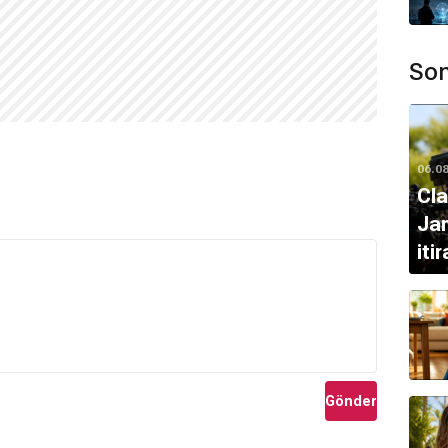
Son
06.0
Cla
Ja
itir
Gönder