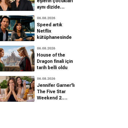
eşlerin çocukları
aynı dizide
buluştu
06.08.2026
Speed artık
Netflix
kütüphanesinde
06.08.2026
House of the
Dragon finali için
tarih belli oldu
06.08.2026
Jennifer Garner'lı
The Five Star
Weekend 2.
sezon onayını
aldı