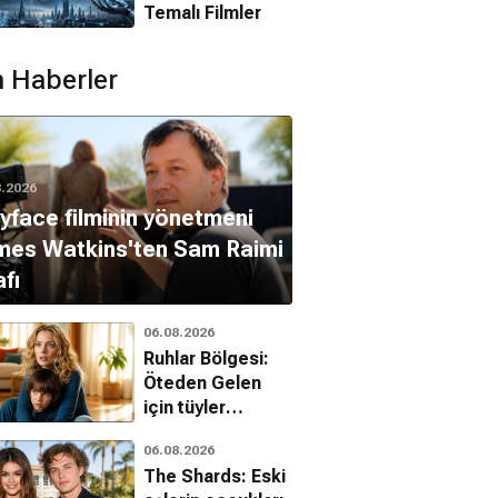
Temalı Filmler
 Haberler
8.2026
yface filminin yönetmeni
mes Watkins'ten Sam Raimi
afı
06.08.2026
Ruhlar Bölgesi:
Öteden Gelen
için tüyler
ürperten son
06.08.2026
fragman
The Shards: Eski