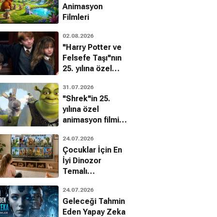
Animasyon
Filmleri
02.08.2026
"Harry Potter ve
Felsefe Taşı"nın
25. yılına özel
filmin
31.07.2026
bilinmeyenleri!
"Shrek"in 25.
yılına özel
animasyon filmin
bilinmeyenleri!
24.07.2026
Çocuklar İçin En
İyi Dinozor
Temalı
Animasyon
24.07.2026
Filmleri
Geleceği Tahmin
Eden Yapay Zeka