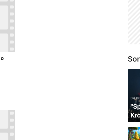
Son
do
04.0
''S
Kro