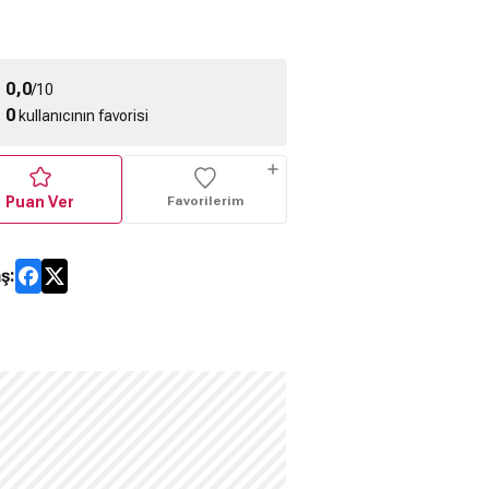
0,0
/10
0
kullanıcının favorisi
Puan Ver
Favorilerim
ş: