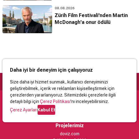
08.08.2026
Zürih Film Festivali'nden Martin
McDonagh'a onur ödülü
Daha iyi bir deneyim için çalışıyoruz
Size daha iyi hizmet sunmak, kullanıcı deneyiminizi
geliştirebilmek, içerik ve reklamları kişiselleştirmek için
çerezlerden yararlanıyoruz. Sitemizdeki çerezlerle ilgili
detaylı bilgi için
Çerez Politikası
'nı inceleyebilirsiniz.
Destek
Çerez Ayarları
Kabul Et
İletişim
Yardım
Kullanıcı Sözleşmesi
Çerez Politikası
Kişisel Verilerin Korunması
Yasal Uyarı
Projelerimiz
doviz.com