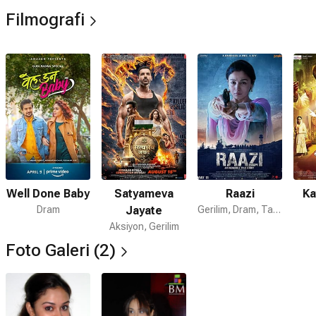
"Wajle ki Bara" film Natarang (Marathi) performans görüldü.
Filmografi
Şarkı bir movie. she kothrud Pune yaşardım vurgulamaktadır
biridir.
Well Done Baby
Satyameva
Raazi
Ka
Dram
Jayate
Gerilim, Dram, Tarih
Aksiyon, Gerilim
Foto Galeri (2)