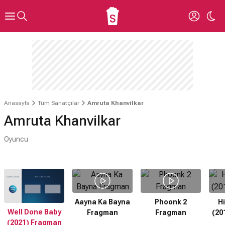
Anasayfa
Tüm Sanatçılar
Amruta Khanvilkar
Amruta Khanvilkar
Oyuncu
Aayna Ka Bayna
Phoonk 2
H
Well Done Baby
Fragman
Fragman
(20
(2021) Fragman