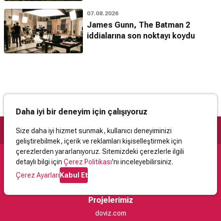
07.08.2026
James Gunn, The Batman 2
iddialarına son noktayı koydu
Daha iyi bir deneyim için çalışıyoruz
Size daha iyi hizmet sunmak, kullanıcı deneyiminizi
geliştirebilmek, içerik ve reklamları kişiselleştirmek için
çerezlerden yararlanıyoruz. Sitemizdeki çerezlerle ilgili
detaylı bilgi için
Çerez Politikası
'nı inceleyebilirsiniz.
Destek
Çerez Ayarları
Kabul Et
İletişim
Yardım
Kullanıcı Sözleşmesi
Çerez Politikası
Kişisel Verilerin Korunması
Yasal Uyarı
Projelerimiz
doviz.com