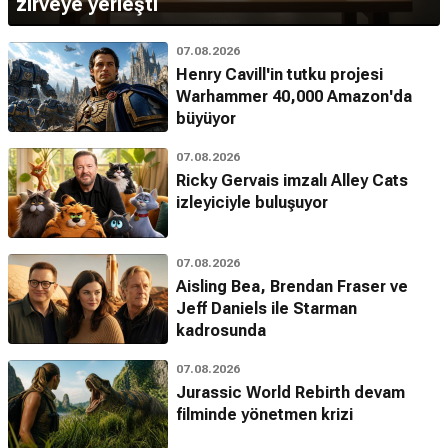
zirveye yerleşti
07.08.2026
Henry Cavill'in tutku projesi
Warhammer 40,000 Amazon'da
büyüyor
07.08.2026
Ricky Gervais imzalı Alley Cats
izleyiciyle buluşuyor
07.08.2026
Aisling Bea, Brendan Fraser ve
Jeff Daniels ile Starman
kadrosunda
07.08.2026
Jurassic World Rebirth devam
filminde yönetmen krizi