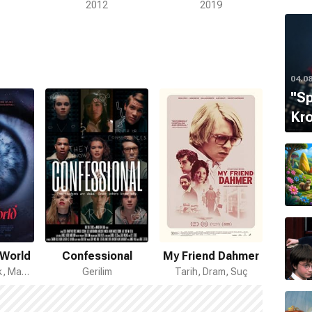
2012
2019
04.0
''S
Kro
 World
Confessional
My Friend Dahmer
Korku, Fantastik, Macera
Gerilim
Tarih, Dram, Suç