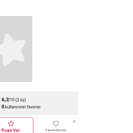
k Slyde 3.
Rock Slyde 2.
Rock Slyde Fragmanı
ragmanı
Fragmanı
6,2
/10 (2 oy)
0
kullanıcının favorisi
Puan Ver
Favorilerim