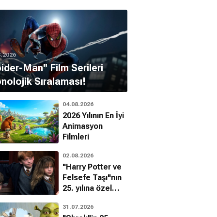
8.2026
pider-Man'' Film Serileri
nolojik Sıralaması!
04.08.2026
2026 Yılının En İyi
Animasyon
Filmleri
02.08.2026
"Harry Potter ve
Felsefe Taşı"nın
25. yılına özel
filmin
31.07.2026
bilinmeyenleri!