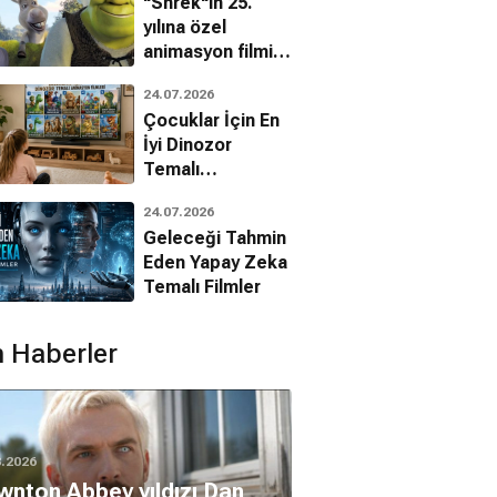
"Shrek"in 25.
yılına özel
animasyon filmin
bilinmeyenleri!
24.07.2026
Çocuklar İçin En
İyi Dinozor
Temalı
Animasyon
24.07.2026
Filmleri
Geleceği Tahmin
Eden Yapay Zeka
Temalı Filmler
 Haberler
8.2026
nton Abbey yıldızı Dan