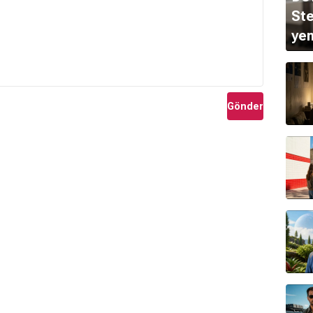
Ste
yen
Gönder