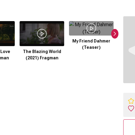
My Friend Dahmer
(Teaser)
 Love
The Blazing World
Roc
gman
(2021) Fragman
F