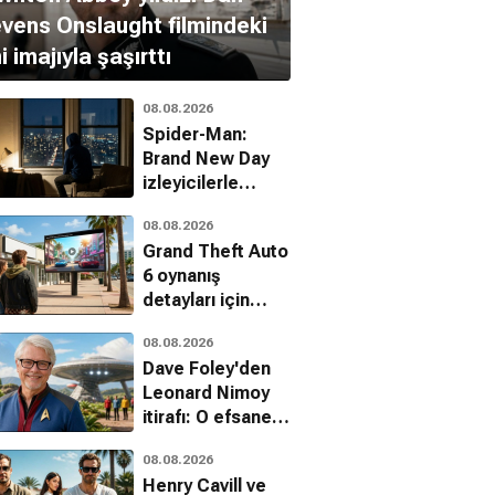
vens Onslaught filmindeki
i imajıyla şaşırttı
08.08.2026
Spider-Man:
Brand New Day
izleyicilerle
buluştu
08.08.2026
Grand Theft Auto
6 oynanış
detayları için
Netflix ile dev
08.08.2026
ortaklık
Dave Foley'den
Leonard Nimoy
itirafı: O efsanevi
tavsiyeyi
08.08.2026
unutamadı
Henry Cavill ve