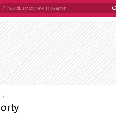
rty
orty