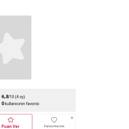
tch Fragmanı
Indiana Jones: Son
Macera
6,8
/10 (4 oy)
0
kullanıcının favorisi
Puan Ver
Favorilerim