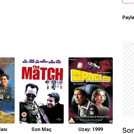
Payla
Son
ası
Son Maç
Uzay: 1999