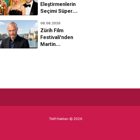
Eleştirmenlerin
Seçimi Süper
Ödülleri
08.08.2026
sahiplerini buldu
Zürih Film
Festivali'nden
Martin
McDonagh'a onur
ödülü
Telif Hakları © 2026