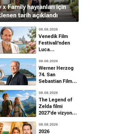
 x Family hayranları için
lenen tarih açıklandı
08.08.2026
Venedik Film
Festivali'nden
Luca
Guadagnino'ya
08.08.2026
onur ödülü
Werner Herzog
74. San
Sebastian Film
Festivali'nde onur
08.08.2026
ödülü alacak
The Legend of
Zelda filmi
2027'de vizyona
giriyor
08.08.2026
2026