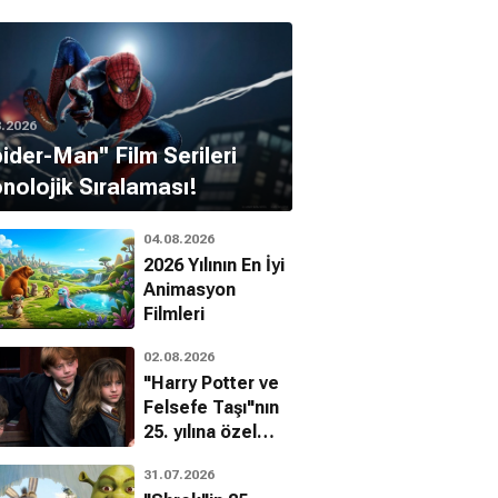
8.2026
pider-Man'' Film Serileri
nolojik Sıralaması!
04.08.2026
2026 Yılının En İyi
Animasyon
Filmleri
02.08.2026
"Harry Potter ve
Felsefe Taşı"nın
25. yılına özel
filmin
31.07.2026
bilinmeyenleri!