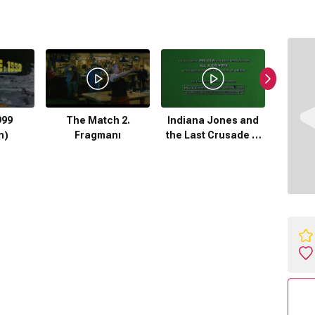
999
The Match 2.
Indiana Jones and
The Ma
n)
Fragmanı
the Last Crusade 2.
Fragmanı