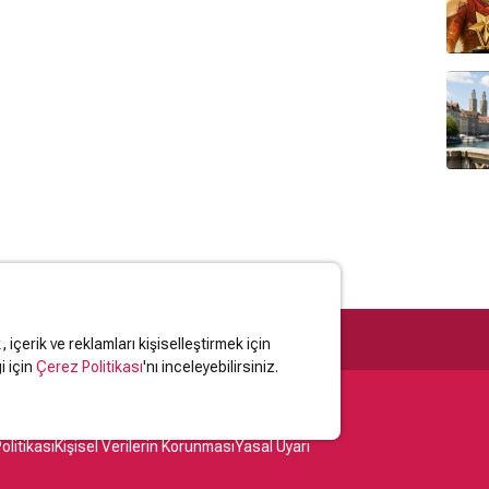
içerik ve reklamları kişiselleştirmek için
i için
Çerez Politikası
'nı inceleyebilirsiniz.
olitikası
Kişisel Verilerin Korunması
Yasal Uyarı