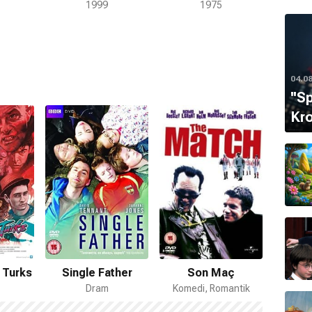
1999
1975
04.0
''S
Kro
 Turks
Single Father
Son Maç
Dram
Komedi, Romantik