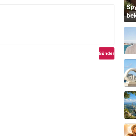
Spy
bek
Gönder