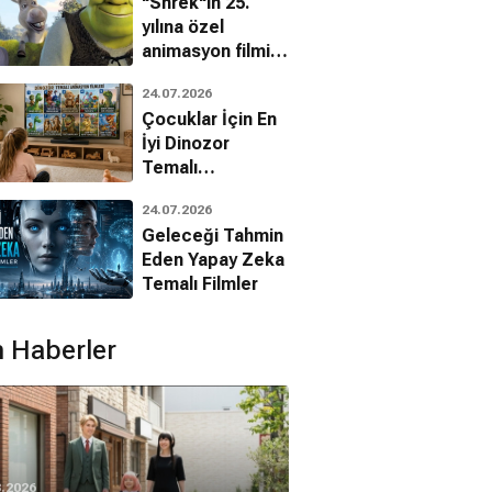
"Shrek"in 25.
yılına özel
animasyon filmin
bilinmeyenleri!
24.07.2026
Çocuklar İçin En
İyi Dinozor
Temalı
Animasyon
24.07.2026
Filmleri
Geleceği Tahmin
Eden Yapay Zeka
Temalı Filmler
 Haberler
8.2026