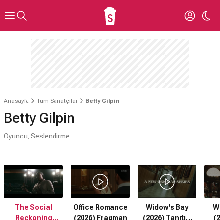
Anasayfa
Tüm Sanatçılar
Betty Gilpin
Betty Gilpin
Oyuncu, Seslendirme
The Social
Office Romance
Widow's Bay
W
Reckoning
(2026) Fragman
(2026) Tanıtım
(2