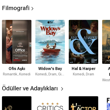
aldı.
Filmografi
Oyunculuğun yanı sıra yazarlık da yapan Gilpin, 2022 yılında
“All the Women in My Brain: And Other Concerns” adlı deneme
kitabını yayımladı.
Ofis Aşkı
Widow's Bay
Hal & Harper
Romantik, Komedi
Komedi, Dram, Gizem
Komedi, Dram
Ödüller ve Adaylıkları