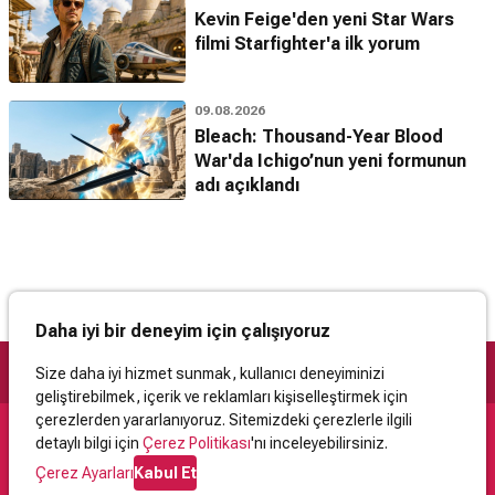
Kevin Feige'den yeni Star Wars
filmi Starfighter'a ilk yorum
09.08.2026
Bleach: Thousand-Year Blood
War'da Ichigo’nun yeni formunun
adı açıklandı
Daha iyi bir deneyim için çalışıyoruz
Size daha iyi hizmet sunmak, kullanıcı deneyiminizi
geliştirebilmek, içerik ve reklamları kişiselleştirmek için
çerezlerden yararlanıyoruz. Sitemizdeki çerezlerle ilgili
detaylı bilgi için
Çerez Politikası
'nı inceleyebilirsiniz.
Destek
Çerez Ayarları
Kabul Et
İletişim
Yardım
Kullanıcı Sözleşmesi
Çerez Politikası