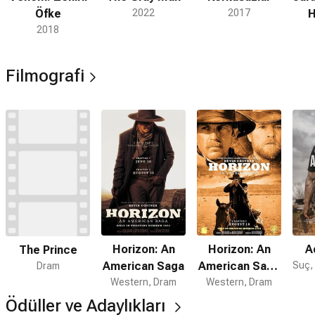
Öfke
2022
2017
H
2018
Filmografi
Horizon: An
Horizon: An
Ad
The Prince
American Saga
American Saga
Dram
Western, Dram
Western, Dram
2
Ödüller ve Adaylıkları