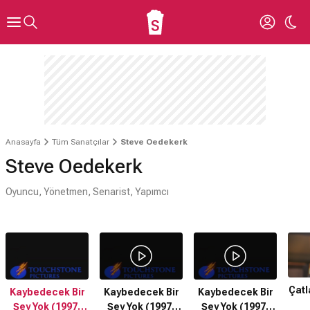
Anasayfa
Tüm Sanatçılar
Steve Oedekerk
Steve Oedekerk
Oyuncu, Yönetmen, Senarist, Yapımcı
Çatl
Kaybedecek Bir
Kaybedecek Bir
Kaybedecek Bir
Şey Yok (1997)
Şey Yok (1997)
Şey Yok (1997)