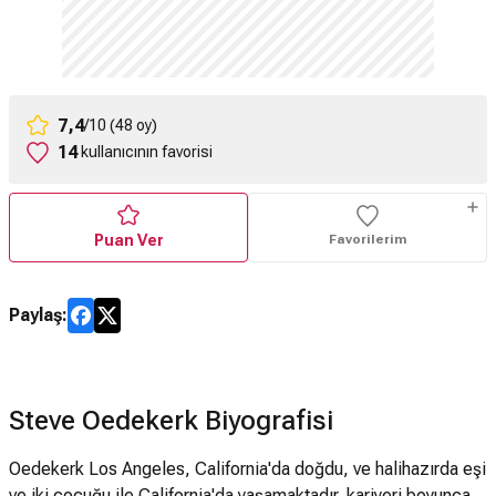
7,4
/10 (48 oy)
14
kullanıcının favorisi
Puan Ver
Favorilerim
Paylaş:
Steve Oedekerk Biyografisi
Oedekerk Los Angeles, California'da doğdu, ve halihazırda eşi
ve iki çocuğu ile California'da yaşamaktadır. kariyeri boyunca