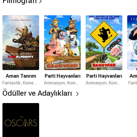
Filmografi
Aman Tanrım
Parti Hayvanları
Parti Hayvanları
Am
Fantastik, Komedi, Aile
Animasyon, Komedi, Çocuk
Animasyon, Komedi, Aile
Fant
Ödüller ve Adaylıkları