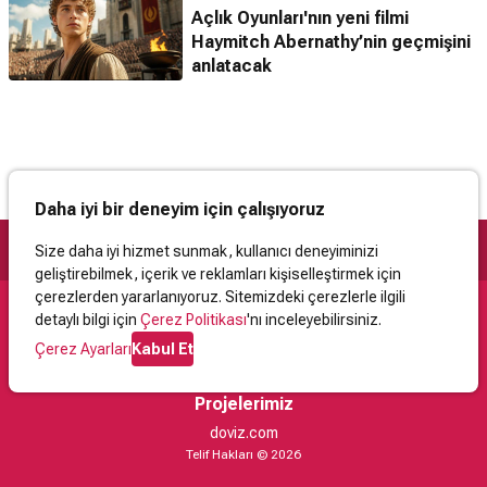
Açlık Oyunları'nın yeni filmi
Haymitch Abernathy’nin geçmişini
anlatacak
Daha iyi bir deneyim için çalışıyoruz
Size daha iyi hizmet sunmak, kullanıcı deneyiminizi
geliştirebilmek, içerik ve reklamları kişiselleştirmek için
çerezlerden yararlanıyoruz. Sitemizdeki çerezlerle ilgili
detaylı bilgi için
Çerez Politikası
'nı inceleyebilirsiniz.
Destek
Çerez Ayarları
Kabul Et
İletişim
Yardım
Kullanıcı Sözleşmesi
Çerez Politikası
Kişisel Verilerin Korunması
Yasal Uyarı
Projelerimiz
doviz.com
Telif Hakları © 2026