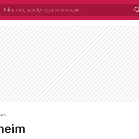
eim
heim