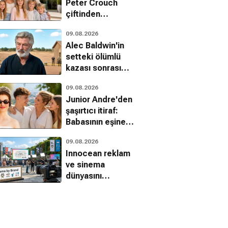
Peter Crouch
çiftinden
Kardashian tarzı
09.08.2026
realite şov
Alec Baldwin'in
hamlesi
setteki ölümlü
kazası sonrası
hukuk
09.08.2026
mücadelesinde
Junior Andre'den
yeni gelişme
şaşırtıcı itiraf:
Babasının eşine
aşıktı
09.08.2026
Innocean reklam
ve sinema
dünyasını
birleştiren
Cinema by Brand
girişimini başlattı