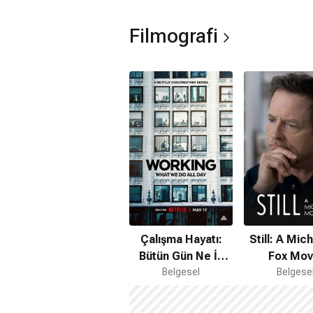
Filmografi
Çalışma Hayatı:
Still: A Mich
Bütün Gün Ne İş
Fox Mov
Yapıyoruz?
Belgesel
Belgese