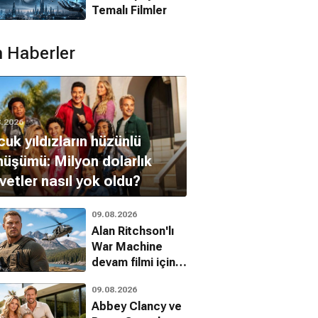
Temalı Filmler
 Haberler
8.2026
uk yıldızların hüzünlü
üşümü: Milyon dolarlık
vetler nasıl yok oldu?
09.08.2026
Alan Ritchson'lı
War Machine
devam filmi için
resmi onay geldi
09.08.2026
Abbey Clancy ve