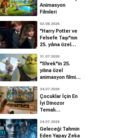
Animasyon
Filmleri
02.08.2026
"Harry Potter ve
Felsefe Taşı"nın
25. yılına özel
filmin
31.07.2026
bilinmeyenleri!
"Shrek"in 25.
yılına özel
animasyon filmin
bilinmeyenleri!
24.07.2026
Çocuklar İçin En
İyi Dinozor
Temalı
Animasyon
24.07.2026
Filmleri
Geleceği Tahmin
Eden Yapay Zeka