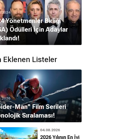
1.2024
4 Yönetmenler Birliği
A) Ödülleri İçin Adaylar
klandı!
 Eklenen Listeler
8.2026
pider-Man'' Film Serileri
nolojik Sıralaması!
04.08.2026
2026 Yılının En İyi