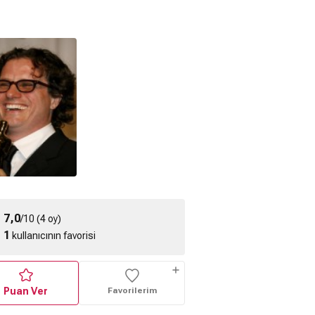
 Michael J. Fox
Aftershock Trailer
Waiting For
e (2023) -
Superman (2010) -
ragman
FRagman
7,0
/10 (4 oy)
1
kullanıcının favorisi
Puan Ver
Favorilerim