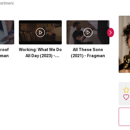
netmeni
roof
Working: What We Do
All These Sons
Still: A
gman
All Day (2023) -
(2021) - Fragman
Movi
Fragman
F