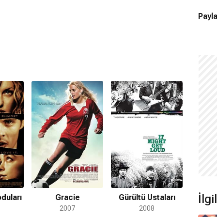
Payla
İlg
duları
Gracie
Gürültü Ustaları
2007
2008