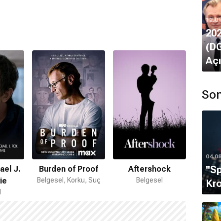
12.0
202
(DG
Açı
Son
04.0
''S
ael J.
Burden of Proof
Aftershock
ie
Belgesel, Korku, Suç
Belgesel
Kro
l