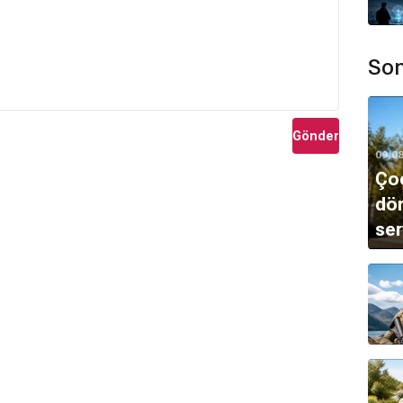
Son
Gönder
09.0
Çoc
dön
ser