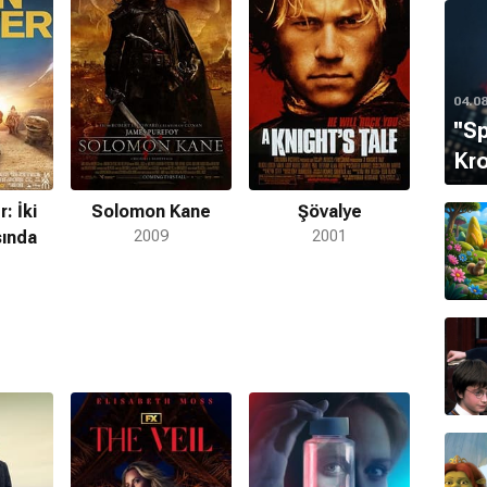
) adlı bir kızı Ned ve Kit (d. 2017) adlarında ikiz erkek
04.0
''S
Kro
: İki
Solomon Kane
Şövalye
sında
2009
2001