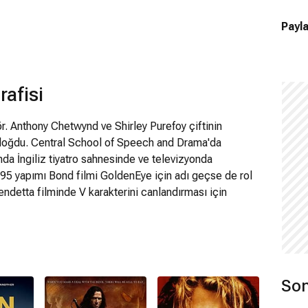
Payla
afisi
r. Anthony Chetwynd ve Shirley Purefoy çiftinin
doğdu. Central School of Speech and Drama'da
nda İngiliz tiyatro sahnesinde ve televizyonda
995 yapımı Bond filmi GoldenEye için adı geçse de rol
endetta filminde V karakterini canlandırması için
n birkaç hafta sonra filmden ayrıldı. Yine de filmdeki
, Hugo Weaving'in seslendirmesiyle birlikte kullanıldı.
 Mark Antony rolüyle izleyicilerle buluştu. Hap and
dıran Puregfoy, Gary Oldman'ın yıldızlaştığı 2017
alı 6. George rolünde oynadı. 2018'de başlayan Altered
Son
kterini canlandırdı. Holly Aird'la evli kaldığı dönemde
muştur. 2014'te evlendiği belgesel yönetmeni Jessica