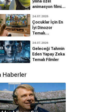
yılına özel
animasyon filmin
bilinmeyenleri!
24.07.2026
Çocuklar İçin En
İyi Dinozor
Temalı
Animasyon
24.07.2026
Filmleri
Geleceği Tahmin
Eden Yapay Zeka
Temalı Filmler
 Haberler
8.2026