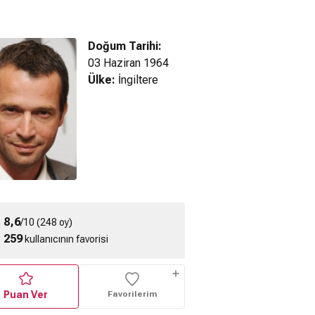
Doğum Tarihi:
03 Haziran 1964
Ülke:
İngiltere
ctice (2023)
Sex Education 4.
Sex Education 3.
ragman
Sezon Tanıtım
Sezon Fragman
Fragmanı
8,6
/10 (248 oy)
259
kullanıcının favorisi
Puan Ver
Favorilerim