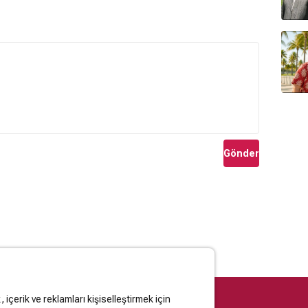
Gönder
içerik ve reklamları kişiselleştirmek için