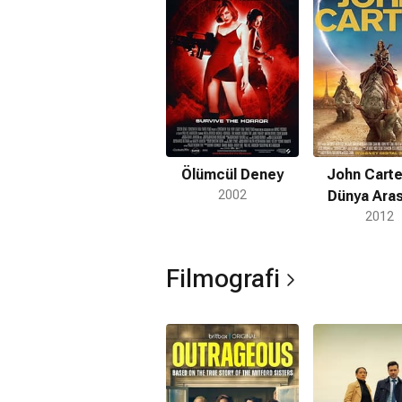
Adams'la ilişkisinden ise Rose (d. 2012
çocukları bulunmaktadır.
Ölümcül Deney
John Carter
2002
Dünya Ara
2012
Filmografi