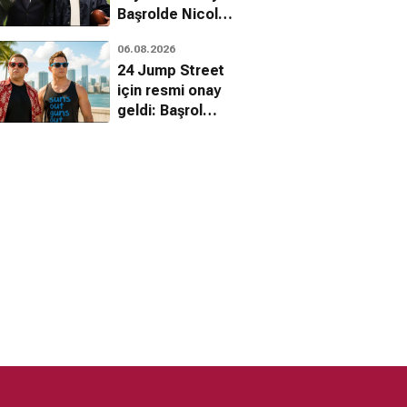
Başrolde Nicolas
Cage var
06.08.2026
24 Jump Street
için resmi onay
geldi: Başrol
kadrosu dönüyor