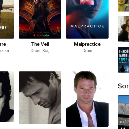
rre
The Veil
Malpractice
Gizem
Dram, Suç
Dram
Son
07.0