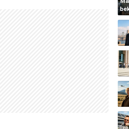
Mad
bek