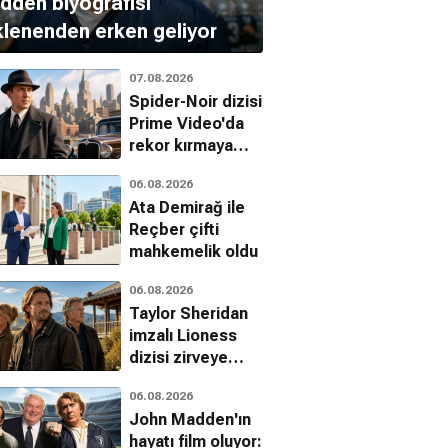
den biyografisi
lenenden erken geliyor
07.08.2026
Spider-Noir dizisi
Prime Video'da
rekor kırmaya
devam ediyor
06.08.2026
Ata Demirağ ile
Reçber çifti
mahkemelik oldu
06.08.2026
Taylor Sheridan
imzalı Lioness
dizisi zirveye
yerleşti
06.08.2026
John Madden'ın
hayatı film oluyor: