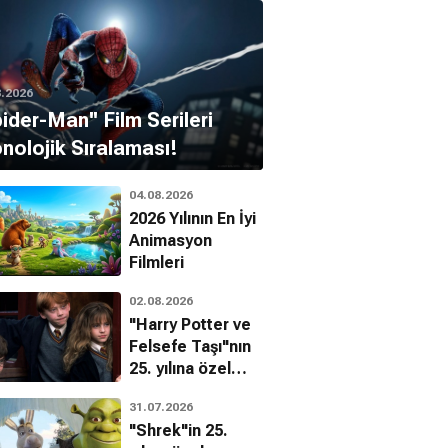
8.2026
pider-Man'' Film Serileri
nolojik Sıralaması!
04.08.2026
2026 Yılının En İyi
Animasyon
Filmleri
02.08.2026
"Harry Potter ve
Felsefe Taşı"nın
25. yılına özel
filmin
31.07.2026
bilinmeyenleri!
"Shrek"in 25.