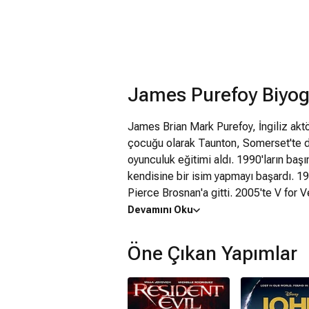
James Purefoy Biyogr
James Brian Mark Purefoy, İngiliz aktö
çocuğu olarak Taunton, Somerset'te 
oyunculuk eğitimi aldı. 1990'ların başı
kendisine bir isim yapmayı başardı. 1
Pierce Brosnan'a gitti. 2005'te V for V
seçildi, ancak çekimlerin başlamasında
Devamını Oku
bazı sahnelerde Purefoy'un görüntüleri
Aynı yıl başlayan tarihi drama Rome'da
Öne Çıkan Yapımlar
Leonard dizisinde Hap Collins'i canlan
yapımı Churchill filminde İngiltere Kr
Carbon dizisinde Laurens Bancroft kara
1997 doğumlu Joseph adlı bir oğlu ol