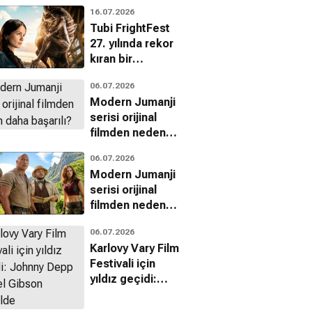
geri dönüyor
16.07.2026
Tubi FrightFest
27. yılında rekor
kıran bir
programla
06.07.2026
dönüyor
Modern Jumanji
serisi orijinal
filmden neden
daha başarılı?
06.07.2026
Modern Jumanji
serisi orijinal
filmden neden
daha başarılı?
06.07.2026
Karlovy Vary Film
Festivali için
yıldız geçidi:
Johnny Depp ve
Mel Gibson