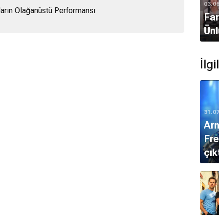
03.0
arın Olağanüstü Performansı
Far
Ünl
İlg
31.0
Arn
Fre
çık