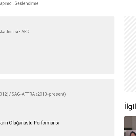
apımcı, Seslendirme
 Akademisi • ABD
2012) / SAG-AFTRA (2013–present)
İlgi
arın Olağanüstü Performansı