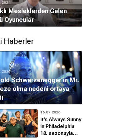
6.2024
klı Mesleklerden Gelen
ü Oyuncular
ili Haberler
7.2026
old Schwarzenegger’in Mr.
eze olma nedeni ortaya
tı
16.07.2026
It’s Always Sunny
in Philadelphia
18. sezonuyla