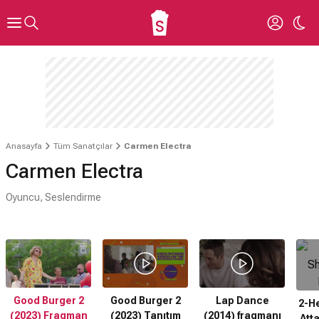
Anasayfa
Tüm Sanatçılar
Carmen Electra
Carmen Electra
Oyuncu, Seslendirme
Good Burger 2
Good Burger 2
Lap Dance
2-H
(2023) Fragman
(2023) Tanıtım
(2014) fragmanı
Att