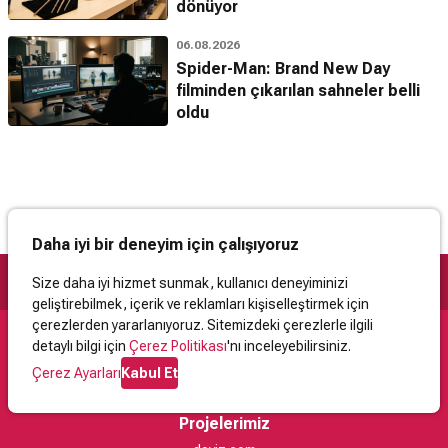
dönüyor
06.08.2026
Spider-Man: Brand New Day
filminden çıkarılan sahneler belli
oldu
Daha iyi bir deneyim için çalışıyoruz
Size daha iyi hizmet sunmak, kullanıcı deneyiminizi
geliştirebilmek, içerik ve reklamları kişiselleştirmek için
çerezlerden yararlanıyoruz. Sitemizdeki çerezlerle ilgili
detaylı bilgi için
Çerez Politikası
'nı inceleyebilirsiniz.
Destek
Çerez Ayarları
Kabul Et
İletişim
Yardım
Kullanıcı Sözleşmesi
Çerez Politikası
Kişisel Verilerin Korunması
Yasal Uyarı
Projelerimiz