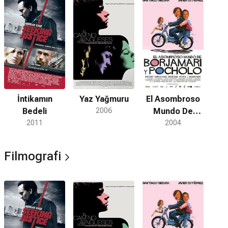
İntikamın
Yaz Yağmuru
El Asombroso
Bedeli
2006
Mundo De
2011
Borjamari Y
2004
Pocholo
Filmografi