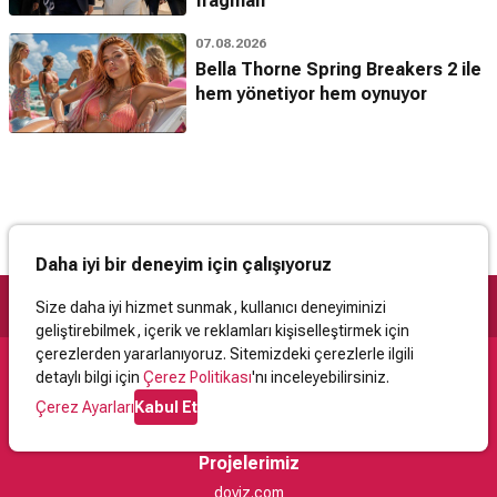
fragman
07.08.2026
Bella Thorne Spring Breakers 2 ile
hem yönetiyor hem oynuyor
Daha iyi bir deneyim için çalışıyoruz
Size daha iyi hizmet sunmak, kullanıcı deneyiminizi
geliştirebilmek, içerik ve reklamları kişiselleştirmek için
çerezlerden yararlanıyoruz. Sitemizdeki çerezlerle ilgili
detaylı bilgi için
Çerez Politikası
'nı inceleyebilirsiniz.
Destek
Çerez Ayarları
Kabul Et
İletişim
Yardım
Kullanıcı Sözleşmesi
Çerez Politikası
Kişisel Verilerin Korunması
Yasal Uyarı
Projelerimiz
doviz.com