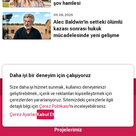
şov hamlesi
09.08.2026
Alec Baldwin'in setteki ölümlü
kazası sonrası hukuk
mücadelesinde yeni gelişme
Daha iyi bir deneyim için çalışıyoruz
Size daha iyi hizmet sunmak, kullanıcı deneyiminizi
geliştirebilmek, içerik ve reklamları kişiselleştirmek için
çerezlerden yararlanıyoruz. Sitemizdeki çerezlerle ilgili
detaylı bilgi için
Çerez Politikası
'nı inceleyebilirsiniz.
Destek
Çerez Ayarları
Kabul Et
İletişim
Yardım
Kullanıcı Sözleşmesi
Çerez Politikası
Kişisel Verilerin Korunması
Yasal Uyarı
Projelerimiz