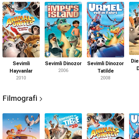
Die
Sevimli
Sevimli Dinozor
Sevimli Dinozor
D
Hayvanlar
2006
Tatilde
2010
2008
Filmografi