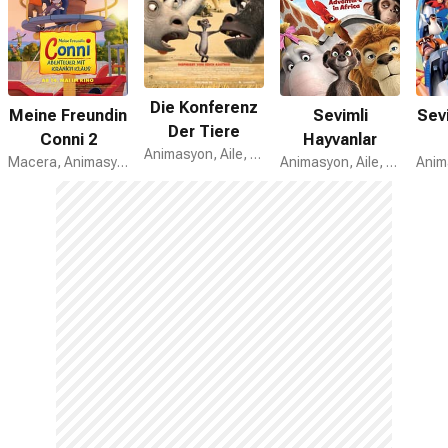
Die Konferenz
Meine Freundin
Sevimli
Sev
Der Tiere
Conni 2
Hayvanlar
Animasyon, Aile, Komedi
Macera, Animasyon, Komedi
Animasyon, Aile, Komedi