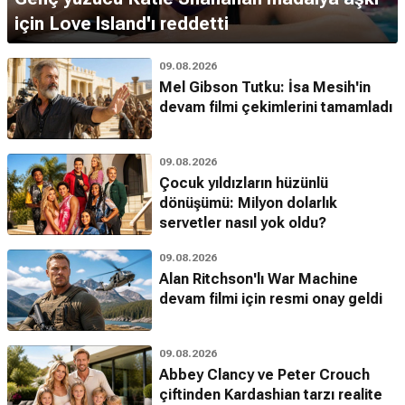
için Love Island'ı reddetti
09.08.2026
Mel Gibson Tutku: İsa Mesih'in
devam filmi çekimlerini tamamladı
09.08.2026
Çocuk yıldızların hüzünlü
dönüşümü: Milyon dolarlık
servetler nasıl yok oldu?
09.08.2026
Alan Ritchson'lı War Machine
devam filmi için resmi onay geldi
09.08.2026
Abbey Clancy ve Peter Crouch
çiftinden Kardashian tarzı realite