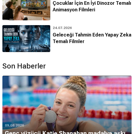
Çocuklar İçin En İyi Dinozor Temalı
Animasyon Filmleri
24.07.2026
Geleceği Tahmin Eden Yapay Zeka
Temalı Filmler
Son Haberler
09.08.2026
Genç yüzücü Katie Shanahan madalya aşkı