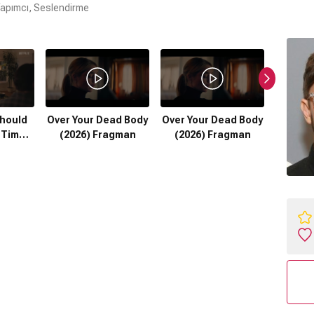
apımcı, Seslendirme
Should
Over Your Dead Body
Over Your Dead Body
Çıplak
 Tim
(2026) Fragman
(2026) Fragman
Türkç
19) 3.
F
gman