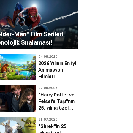
8.2026
pider-Man'' Film Serileri
nolojik Sıralaması!
04.08.2026
2026 Yılının En İyi
Animasyon
Filmleri
02.08.2026
"Harry Potter ve
Felsefe Taşı"nın
25. yılına özel
filmin
31.07.2026
bilinmeyenleri!
"Shrek"in 25.
yılına özel