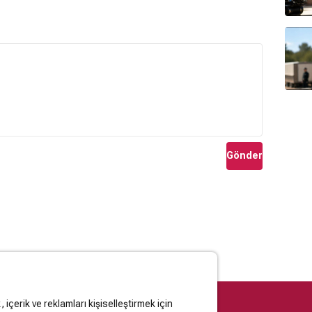
Gönder
içerik ve reklamları kişiselleştirmek için