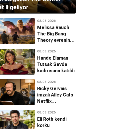
t II geliyor
08.08.2026
Melissa Rauch
The Big Bang
Theory evrenine
iblis olarak
08.08.2026
dönüyor
Hande Elaman
Tutsak Sevda
kadrosuna katıldı
08.08.2026
Ricky Gervais
imzalı Alley Cats
Netflix
kütüphanesine
08.08.2026
eklendi
Eli Roth kendi
korku