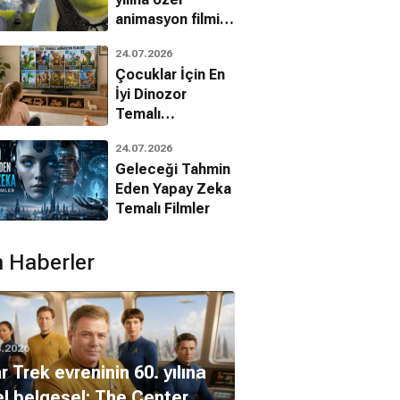
animasyon filmin
bilinmeyenleri!
24.07.2026
Çocuklar İçin En
İyi Dinozor
Temalı
Animasyon
24.07.2026
Filmleri
Geleceği Tahmin
Eden Yapay Zeka
Temalı Filmler
 Haberler
8.2026
r Trek evreninin 60. yılına
l belgesel: The Center