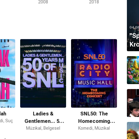
2008
Evreninde
2018
04.0
''S
Kro
lah
Ladies &
SNL50: The
di, Suç
Gentlemen... 50
Homecoming
Müzikal, Belgesel
Years of SNL
Komedi, Müzikal
Concert
Music