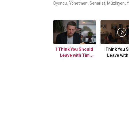
Oyuncu, Yönetmen, Senarist, Müzisyen, Y
I Think You Should
I Think You 
Leave with Tim
Leave with
Robinson (2019) 2.
Robinson (20
Sezon Fragman
Sezon Fra