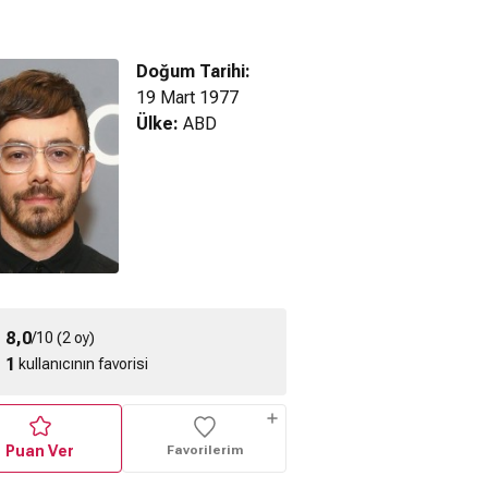
Doğum Tarihi:
19 Mart 1977
Ülke:
ABD
 Silah (2025)
The Naked Gun
Miracle Workers
e Altyazılı
(2025) Fragman
(2023) 4. Sezon
ragman
Fragmanı
8,0
/10 (2 oy)
1
kullanıcının favorisi
Puan Ver
Favorilerim