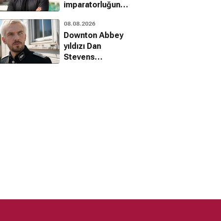
imparatorluğunu
kuruyor: The
08.08.2026
Horror Section
Downton Abbey
yıldızı Dan
Stevens
Onslaught
filmindeki yeni
imajıyla şaşırttı