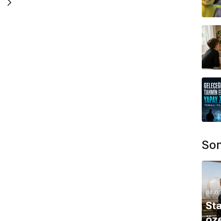
Son
08.0
Sta
öze