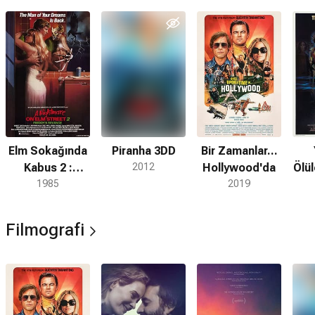
Elm Sokağında
Piranha 3DD
Bir Zamanlar...
Kabus 2 :
2012
Hollywood'da
Ölü
Freddy'nin
1985
2019
İntikamı
Filmografi