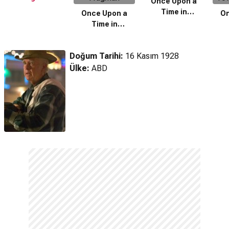
Once Upon a
Time in
Once Upon a
On
Hollywood (2019)
Time in
Klip
Hollywood (2019)
Holl
Final Fragman
'
Doğum Tarihi:
16 Kasım 1928
Ülke:
ABD