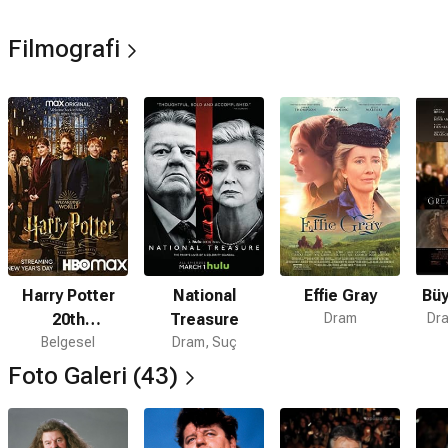
Filmografi
Harry Potter
National
Effie Gray
Büy
20th
Treasure
Dram
Dra
Anniversary:
Belgesel
Dram, Suç
Return to
Foto Galeri (43)
Hogwarts