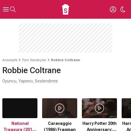
Anasayfa
Tüm Sanatçılar
Robbie Coltrane
Robbie Coltrane
Oyuncu, Yapımcı, Seslendirme
National
Caravaggio
Harry Potter 20th
Harr
Treasure (2016)
(1986) Fragman
Anniversary:
An