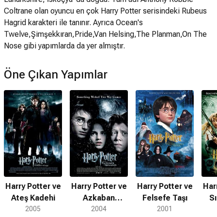
Coltrane olan oyuncu en çok Harry Potter serisindeki Rubeus
Hagrid karakteri ile tanınır. Ayrıca Ocean's
Twelve,Şimşekkıran,Pride,Van Helsing,The Planman,On The
Nose gibi yapımlarda da yer almıştır.
Öne Çıkan Yapımlar
Harry Potter ve
Harry Potter ve
Harry Potter ve
Har
Ateş Kadehi
Azkaban
Felsefe Taşı
Sı
2005
Tutsağı
2004
2001