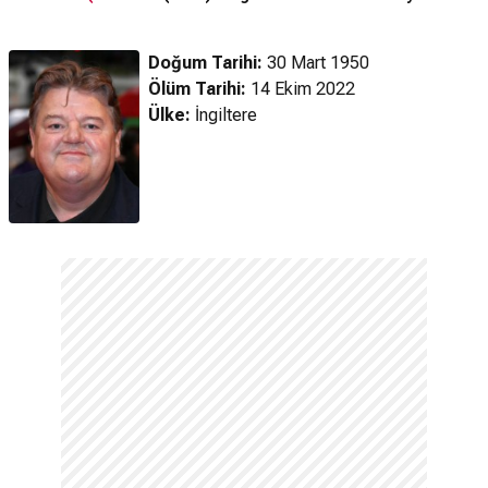
- Fragman
Return to
Hogwarts (2022)
Hog
Doğum Tarihi:
30 Mart 1950
2. Fragman
Ölüm Tarihi:
14 Ekim 2022
Ülke:
İngiltere