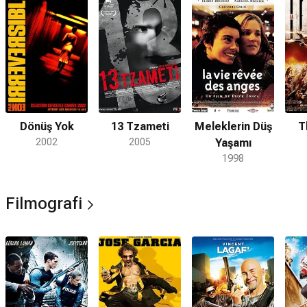
Dönüş Yok
13 Tzameti
Meleklerin Düş
T
2002
2005
Yaşamı
1998
Filmografi