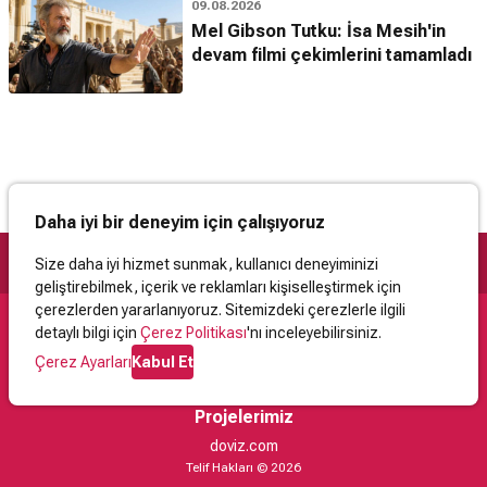
09.08.2026
Mel Gibson Tutku: İsa Mesih'in
devam filmi çekimlerini tamamladı
Daha iyi bir deneyim için çalışıyoruz
Size daha iyi hizmet sunmak, kullanıcı deneyiminizi
geliştirebilmek, içerik ve reklamları kişiselleştirmek için
çerezlerden yararlanıyoruz. Sitemizdeki çerezlerle ilgili
detaylı bilgi için
Çerez Politikası
'nı inceleyebilirsiniz.
Destek
Çerez Ayarları
Kabul Et
İletişim
Yardım
Kullanıcı Sözleşmesi
Çerez Politikası
Kişisel Verilerin Korunması
Yasal Uyarı
Projelerimiz
doviz.com
Telif Hakları © 2026