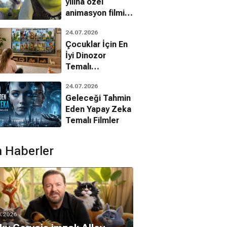
yılına özel
animasyon filmin
bilinmeyenleri!
24.07.2026
Çocuklar İçin En
İyi Dinozor
Temalı
Animasyon
24.07.2026
Filmleri
Geleceği Tahmin
Eden Yapay Zeka
Temalı Filmler
 Haberler
8.2026