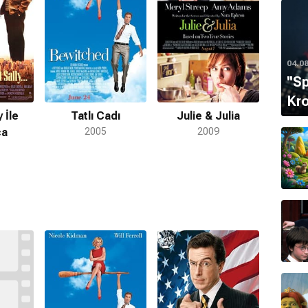
04.0
''S
Kro
 İle
Tatlı Cadı
Julie & Julia
ca
2005
2009