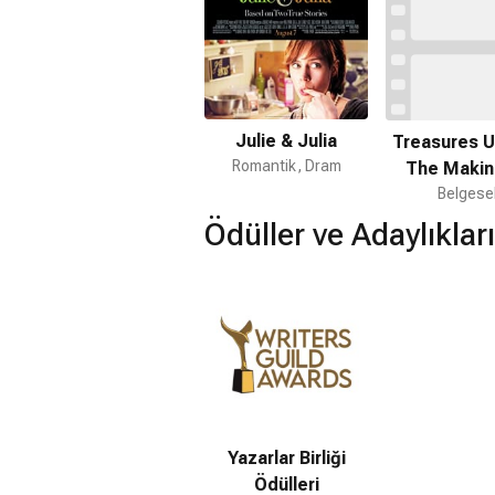
Julie & Julia
Treasures U
Romantik, Dram
The Makin
Disney's 'the
Belgese
Mermai
Ödüller ve Adaylıkları
Yazarlar Birliği
Ödülleri