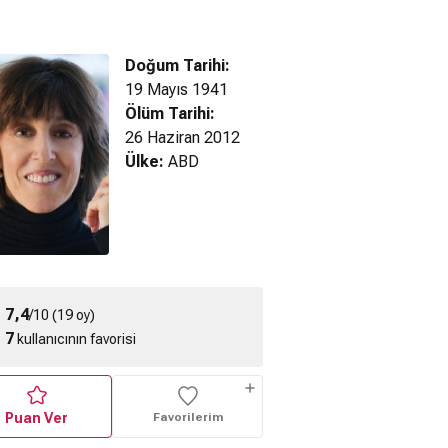
Doğum Tarihi:
19 Mayıs 1941
Ölüm Tarihi:
When Harry Met Sally
26 Haziran 2012
When Harry Met Sally
(1989) Fragman
(1989) Fragman
Ülke:
ABD
y Numbers
0) Fragman
7,4
/10 (19 oy)
7
kullanıcının favorisi
Puan Ver
Favorilerim