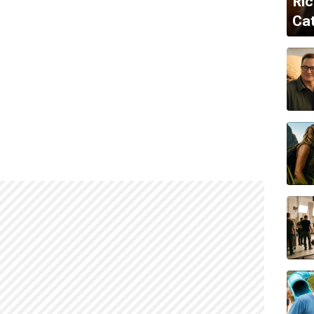
Ric
Cat