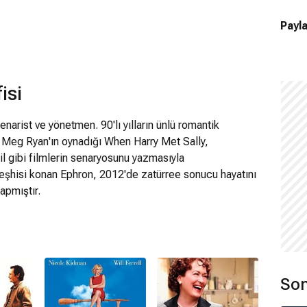
Payla
isi
arist ve yönetmen. 90'lı yılların ünlü romantik
e Meg Ryan'ın oynadığı When Harry Met Sally,
l gibi filmlerin senaryosunu yazmasıyla
 teşhisi konan Ephron, 2012'de zatürree sonucu hayatını
apmıştır.
Son