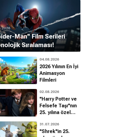
8.2026
pider-Man'' Film Serileri
nolojik Sıralaması!
04.08.2026
2026 Yılının En İyi
Animasyon
Filmleri
02.08.2026
"Harry Potter ve
Felsefe Taşı"nın
25. yılına özel
filmin
31.07.2026
bilinmeyenleri!
"Shrek"in 25.