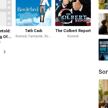
Tatlı Cadı
The Colbert Report
ntold:
Komedi, Fantastik, Romantik
Komedi
g Of
 Little
l
d'
Son
07.0