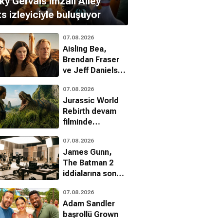
ky Gervais imzalı Alley
s izleyiciyle buluşuyor
07.08.2026
Aisling Bea,
Brendan Fraser
ve Jeff Daniels
ile Starman
07.08.2026
kadrosunda
Jurassic World
Rebirth devam
filminde
yönetmen krizi
07.08.2026
James Gunn,
The Batman 2
iddialarına son
noktayı koydu
07.08.2026
Adam Sandler
başrollü Grown