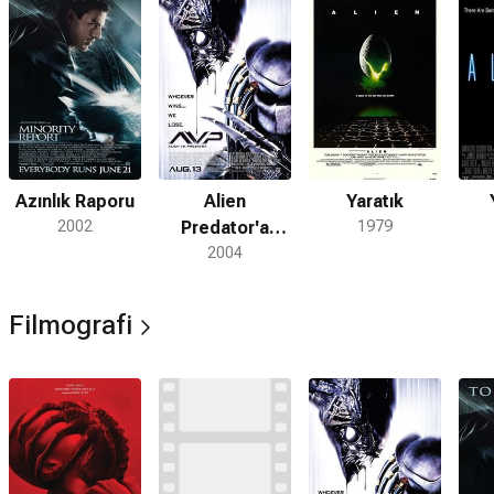
Azınlık Raporu
Alien
Yaratık
2002
Predator'a
1979
Karşı
2004
Filmografi