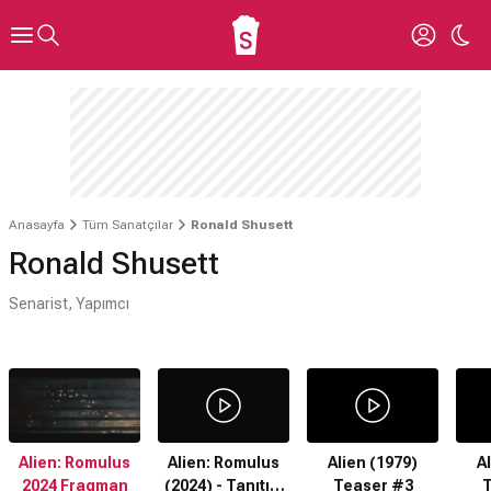
Anasayfa
Tüm Sanatçılar
Ronald Shusett
Ronald Shusett
Senarist, Yapımcı
Alien: Romulus
Alien: Romulus
Alien (1979)
A
2024 Fragman
(2024) - Tanıtım
Teaser #3
T