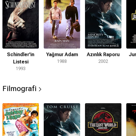
Schindler'in
Yağmur Adam
Azınlık Raporu
Jur
Listesi
1988
2002
1993
Filmografi