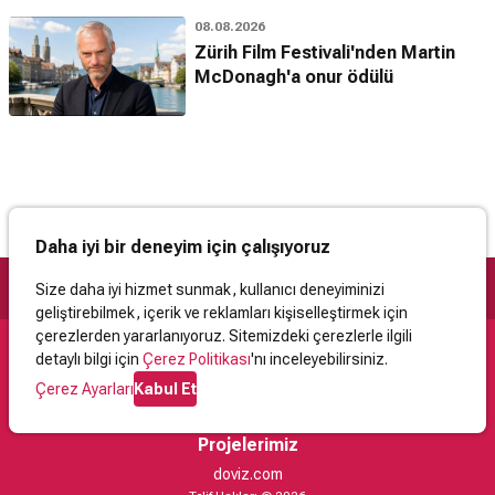
08.08.2026
Zürih Film Festivali'nden Martin
McDonagh'a onur ödülü
Daha iyi bir deneyim için çalışıyoruz
Size daha iyi hizmet sunmak, kullanıcı deneyiminizi
geliştirebilmek, içerik ve reklamları kişiselleştirmek için
çerezlerden yararlanıyoruz. Sitemizdeki çerezlerle ilgili
detaylı bilgi için
Çerez Politikası
'nı inceleyebilirsiniz.
Destek
Çerez Ayarları
Kabul Et
İletişim
Yardım
Kullanıcı Sözleşmesi
Çerez Politikası
Kişisel Verilerin Korunması
Yasal Uyarı
Projelerimiz
doviz.com