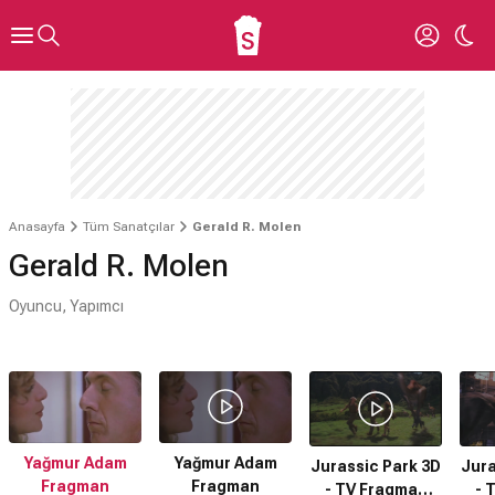
Anasayfa
Tüm Sanatçılar
Gerald R. Molen
Gerald R. Molen
Oyuncu, Yapımcı
Yağmur Adam
Yağmur Adam
Jurassic Park 3D
Jura
Fragman
Fragman
- TV Fragman
- 