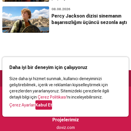
08.08.2026
Percy Jackson dizisi sinemanın
başarısızlığını üçüncü sezonla aştı
Daha iyi bir deneyim için çalışıyoruz
Size daha iyi hizmet sunmak, kullanıcı deneyiminizi
geliştirebilmek, içerik ve reklamları kişiselleştirmek için
çerezlerden yararlanıyoruz. Sitemizdeki çerezlerle ilgili
detaylı bilgi için
Çerez Politikası
'nı inceleyebilirsiniz.
Destek
Çerez Ayarları
Kabul Et
İletişim
Yardım
Kullanıcı Sözleşmesi
Çerez Politikası
Kişisel Verilerin Korunması
Yasal Uyarı
Projelerimiz
doviz.com