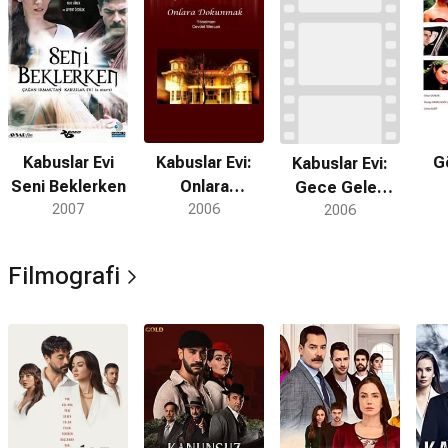
Kabuslar Evi
Kabuslar Evi:
G
Kabuslar Evi:
Seni Beklerken
Onlara
Gece Gelen
2007
Dokunmak
2006
Arkadaşlar
2006
Filmografi