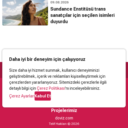
09.08.2026
Sundance Enstitüsü trans
sanatçılar için seçilen isimleri
duyurdu
Daha iyi bir deneyim için çalışıyoruz
Size daha iyi hizmet sunmak, kullanıcı deneyiminizi
geliştirebilmek, içerik ve reklamları kişiselleştirmek için
çerezlerden yararlanıyoruz. Sitemizdeki çerezlerle ilgili
detaylı bilgi için
Çerez Politikası
'nı inceleyebilirsiniz.
Destek
Çerez Ayarları
Kabul Et
İletişim
Yardım
Kullanıcı Sözleşmesi
Çerez Politikası
Kişisel Verilerin Korunması
Yasal Uyarı
Projelerimiz
doviz.com
Telif Hakları © 2026