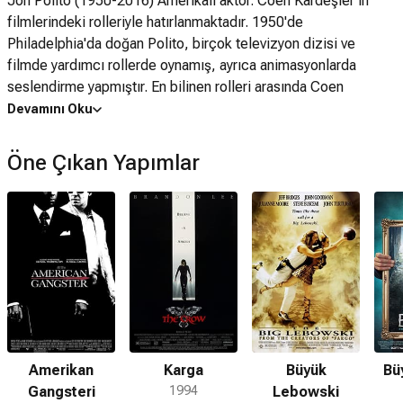
Jon Polito (1950-2016) Amerikalı aktör. Coen Kardeşler'in
filmlerindeki rolleriyle hatırlanmaktadır. 1950'de
Philadelphia'da doğan Polito, birçok televizyon dizisi ve
filmde yardımcı rollerde oynamış, ayrıca animasyonlarda
seslendirme yapmıştır. En bilinen rolleri arasında Coen
Kardeşler'in yönettiği 1990 yapımı Miller's Crossing'deki
Devamını Oku
Johhny Caspar ve 1998 yapımı Büyük Lebowski'deki dedektif
Da Fino karakteri bulunmaktadır. Jon Polito, 1 Eylül 2016'da
Öne Çıkan Yapımlar
Duarte, California'da vefat etti. Eşcinsel olan Polito, uzun
süre Darryl Armbruster ile birlikte yaşamıştır.
Amerikan
Karga
Büyük
Bü
Gangsteri
1994
Lebowski