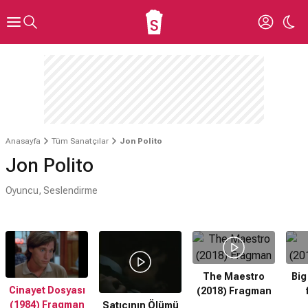
Anasayfa
Tüm Sanatçılar
Jon Polito
Jon Polito
Oyuncu, Seslendirme
The Maestro
Big
Cinayet Dosyası
(2018) Fragman
(1984) Fragman
Satıcının Ölümü