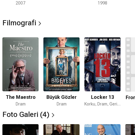
2007
1998
Filmografi
The Maestro
Büyük Gözler
Locker 13
Fro
Dram
Dram
Korku, Dram, Gerilim
Foto Galeri (4)