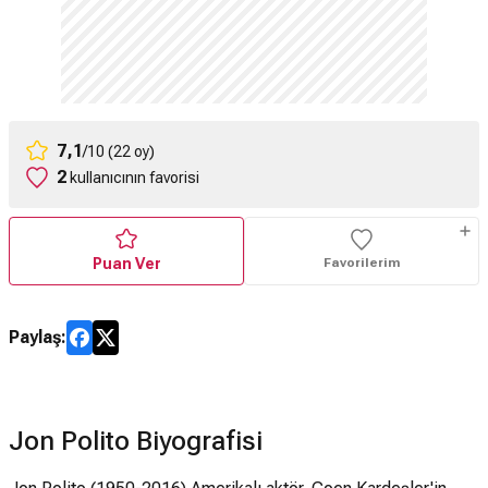
7,1
/10 (22 oy)
2
kullanıcının favorisi
Puan Ver
Favorilerim
Paylaş:
Jon Polito Biyografisi