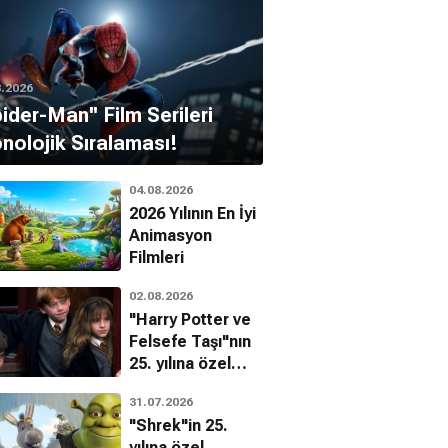
8.2026
pider-Man'' Film Serileri
nolojik Sıralaması!
04.08.2026
2026 Yılının En İyi
Animasyon
Filmleri
02.08.2026
"Harry Potter ve
Felsefe Taşı"nın
25. yılına özel
filmin
31.07.2026
bilinmeyenleri!
"Shrek"in 25.
yılına özel