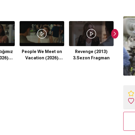
Reve
2.Sez
tığımız
People We Meet on
Revenge (2013)
026)
Vacation (2026)
3.Sezon Fragman
azılı
Fragman
n