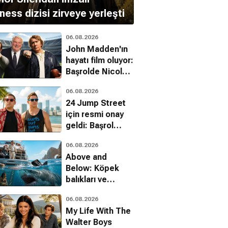
ness dizisi zirveye yerleşti
06.08.2026
John Madden'ın
hayatı film oluyor:
Başrolde Nicolas
Cage var
06.08.2026
24 Jump Street
için resmi onay
geldi: Başrol
kadrosu dönüyor
06.08.2026
Above and
Below: Köpek
balıkları ve
uyuşturucu
06.08.2026
kartelleri karşı
My Life With The
karşıya
Walter Boys