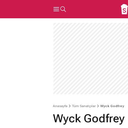
Anasayfa
Tüm Sanatçılar
Wyck Godfrey
Wyck Godfrey