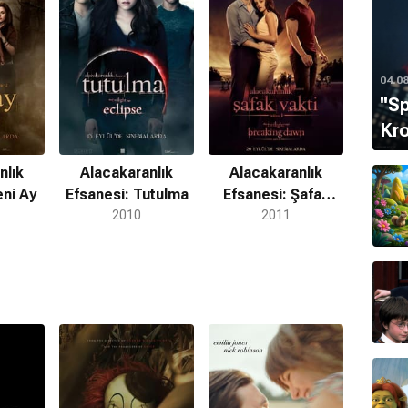
 Yarın
adlı romanının film uyarlaması ve
Stan Lee
'nin
iyografi filmi üzerinde çalışmaktadır.
04.0
''S
la sunulur. Doğruluğu ve güncelliği garanti edilmemektedir.
Kro
nlık
Alacakaranlık
Alacakaranlık
eni Ay
Efsanesi: Tutulma
Efsanesi: Şafak
2010
Vakti Bölüm 1
2011