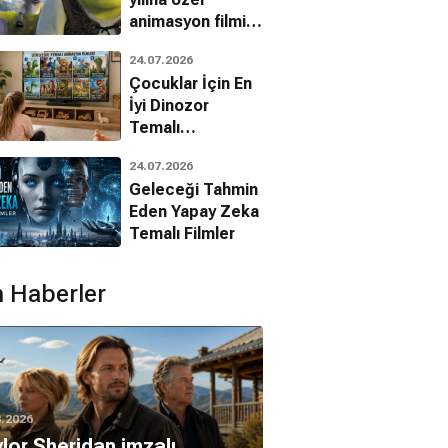
animasyon filmin
bilinmeyenleri!
24.07.2026
Çocuklar İçin En
İyi Dinozor
Temalı
Animasyon
24.07.2026
Filmleri
Geleceği Tahmin
Eden Yapay Zeka
Temalı Filmler
 Haberler
8.2026
lor Sheridan imzalı