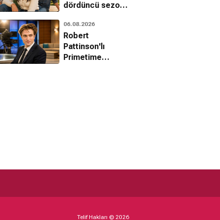
dördüncü sezon
onayını aldı
06.08.2026
Robert
Pattinson'lı
Primetime
filminden ilk
fragman geldi
Telif Hakları © 2026