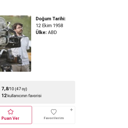
Doğum Tarihi:
12 Ekim 1958
Ülke:
ABD
nge (2012)
on Fragman
Revenge (2011)
Clown in a Cornfield
1.Sezon Fragman
(2025) Fragman
E
7,8
/10 (47 oy)
12
kullanıcının favorisi
Puan Ver
Favorilerim