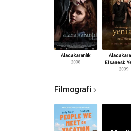
Wyck Godfrey'nin yeni projesi ne?
Gabrielle Zevin'in
Yarın, ve Yarın, ve
hayatını konu alan aksiyon tarzındaki b
*Bu alandaki içerikler genel bilgi vermek amacıy
(15.04.2026)
Alacakaranlık
Alacakara
2008
Efsanesi: Y
2009
Filmografi