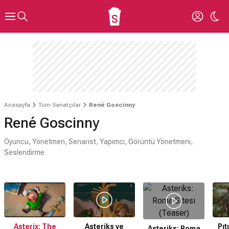
Anasayfa
Tüm Sanatçılar
René Goscinny
René Goscinny
Oyuncu, Yönetmen, Senarist, Yapımcı, Görüntü Yönetmeni,
Seslendirme
Asterix: The
Asteriks ve
Pıt
Asteriks: Roma