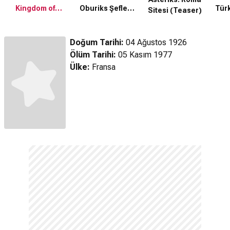
Kingdom of
Oburiks Şefler
Tür
Sitesi (Teaser)
Nubia (2026)
Savaşı (2025)
Fragman
Fragman
Doğum Tarihi:
04 Ağustos 1926
Ölüm Tarihi:
05 Kasım 1977
Ülke:
Fransa