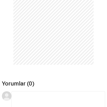
René Goscinny hangi karakterle tanındı?
Yazdığı
Asteriks
,
Red Kit
(
Lucky Luke
) ve
Pıtırcık
(
Pıtırcık
)
karakterleriyle tanınmaktadır.
Askerlik yaptı mı?
Evet, 1946 yılında
Fransız Ordusuna
yazılmış ve
141. Alpine
Piyade Bölüğü
'nde görev yapmıştır.
*Bu alandaki içerikler genel bilgi vermek amacıyla sunulur. Doğruluğu ve
güncelliği garanti edilmemektedir. (3.08.2026)
Yorumlar (0)