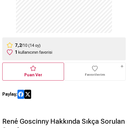
7,2
/10 (14 oy)
1
kullanıcının favorisi
Puan Ver
Favorilerim
Paylaş:
René Goscinny Hakkında Sıkça Sorulan