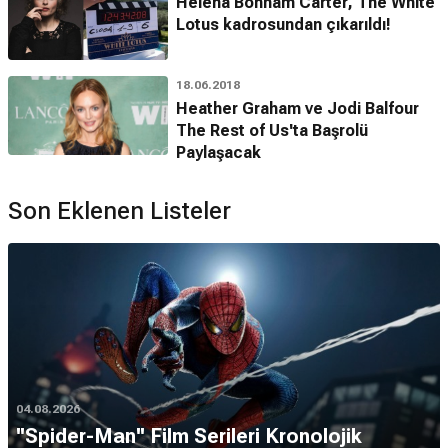
Helena Bonham Carter, The White
Lotus kadrosundan çıkarıldı!
18.06.2018
Heather Graham ve Jodi Balfour
The Rest of Us'ta Başrolü
Paylaşacak
Son Eklenen Listeler
04.08.2026
''Spider-Man'' Film Serileri Kronolojik