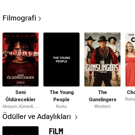
kariyerinin ilerleyiş şekliyle ilgili fikir ayrılığına düştüğü
ailesiyle uzun yıllar görüşmemiştir. Ayrıca döneminin en güzel
Filmografi
kadın oyuncuları arasında gösterilen Graham birçok kez 'en
seksi' listelerine girmeyi başarmıştır.
Seni
The Young
The
Cho
Öldürecekler
People
Gunslingers
Aksiyon, Komedi, Korku
Korku
Western
Ödüller ve Adaylıkları