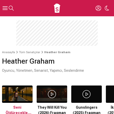
Anasayfa
Tüm Sanatçılar
Heather Graham
Heather Graham
Oyuncu, Yönetmen, Senarist, Yapımcı, Seslendirme
Seni
They Will Kill You
Gunslingers
İ
Öldürecekler
(2026) Fragman
(2025) Fragman
(20