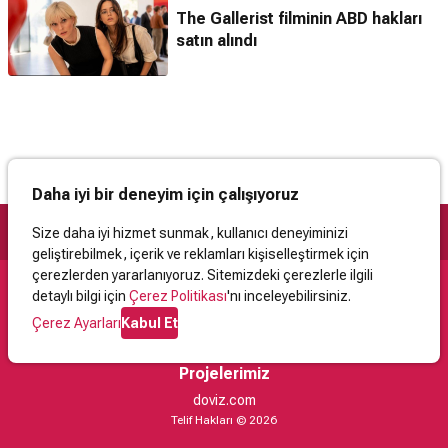
The Gallerist filminin ABD hakları
satın alındı
Daha iyi bir deneyim için çalışıyoruz
Size daha iyi hizmet sunmak, kullanıcı deneyiminizi
geliştirebilmek, içerik ve reklamları kişiselleştirmek için
çerezlerden yararlanıyoruz. Sitemizdeki çerezlerle ilgili
detaylı bilgi için
Çerez Politikası
'nı inceleyebilirsiniz.
Destek
Çerez Ayarları
Kabul Et
İletişim
Yardım
Kullanıcı Sözleşmesi
Çerez Politikası
Kişisel Verilerin Korunması
Yasal Uyarı
Projelerimiz
doviz.com
Telif Hakları © 2026