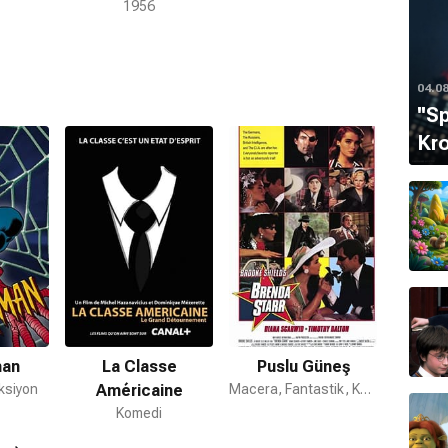
1956
04.0
''S
Kro
man
La Classe
Puslu Güneş
ksiyon
Américaine
Macera, Fantastik, Komedi
Komedi