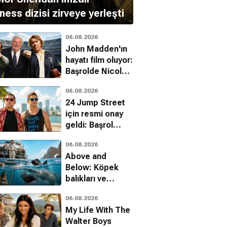
ness dizisi zirveye yerleşti
06.08.2026
John Madden'ın
hayatı film oluyor:
Başrolde Nicolas
Cage var
06.08.2026
24 Jump Street
için resmi onay
geldi: Başrol
kadrosu dönüyor
06.08.2026
Above and
Below: Köpek
balıkları ve
uyuşturucu
06.08.2026
kartelleri karşı
My Life With The
karşıya
Walter Boys