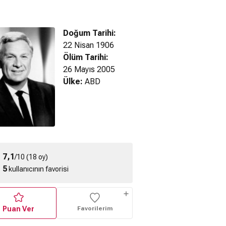
Doğum Tarihi:
22 Nisan 1906
Ölüm Tarihi:
un Runners
Four Wives (1939)
26 Mayıs 2005
Four Mothers (1941)
8) Fragman
Fragman
Fragman
Ülke:
ABD
7,1
/10 (18 oy)
5
kullanıcının favorisi
Puan Ver
Favorilerim