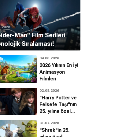
8.2026
pider-Man'' Film Serileri
nolojik Sıralaması!
04.08.2026
2026 Yılının En İyi
Animasyon
Filmleri
02.08.2026
"Harry Potter ve
Felsefe Taşı"nın
25. yılına özel
filmin
31.07.2026
bilinmeyenleri!
"Shrek"in 25.
yılına özel