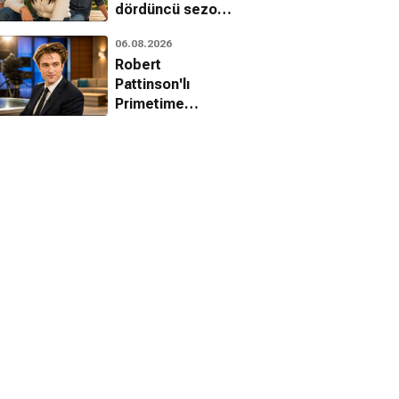
dördüncü sezon
onayını aldı
06.08.2026
Robert
Pattinson'lı
Primetime
filminden ilk
fragman geldi