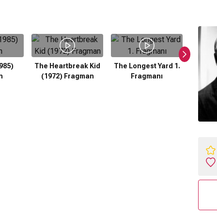
985)
The Heartbreak Kid
The Longest Yard 1.
The G
n
(1972) Fragman
Fragmanı
(195