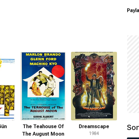
Payla
Son
Gün
The Teahouse Of
Dreamscape
The August Moon
1984