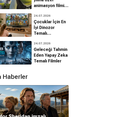
animasyon filmin
bilinmeyenleri!
24.07.2026
Çocuklar İçin En
İyi Dinozor
Temalı
Animasyon
24.07.2026
Filmleri
Geleceği Tahmin
Eden Yapay Zeka
Temalı Filmler
 Haberler
8.2026
lor Sheridan imzalı