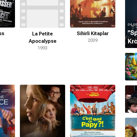
04.0
''S
ss
Sihirli Kitaplar
La Petite
Kro
2009
Apocalypse
1993