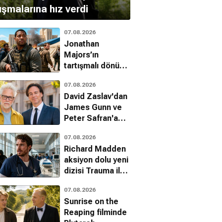
ışmalarına hız verdi
07.08.2026
Jonathan
Majors’ın
tartışmalı dönüşü:
Run Hide Fight:
07.08.2026
Infidels fragmanı
David Zaslav'dan
yayınlandı
James Gunn ve
Peter Safran'a
tam destek
07.08.2026
Richard Madden
aksiyon dolu yeni
dizisi Trauma ile
dönüyor
07.08.2026
Sunrise on the
Reaping filminde