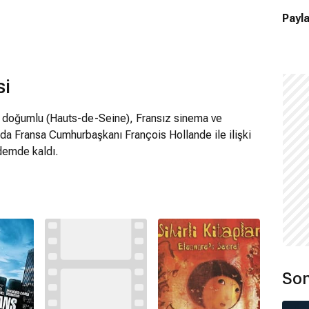
Payla
si
s doğumlu (Hauts-de-Seine), Fransız sinema ve
ında Fransa Cumhurbaşkanı François Hollande ile ilişki
demde kaldı.
Son