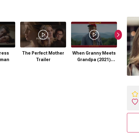
ress
The Perfect Mother
When Granny Meets
Poly (
gman
Trailer
Grandpa (2021)
Fragman