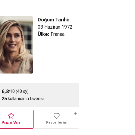
Doğum Tarihi:
03 Haziran 1972
Ülke:
Fransa
C'est Quoi Cette
Murder Me, Monster
2020) Fragman
Mamie (2019)
(2018) Teaser
Fragman
6,8
/10 (40 oy)
25
kullanıcının favorisi
Puan Ver
Favorilerim