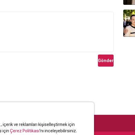
Gönder
içerik ve reklamları kişiselleştirmek için
i için
Çerez Politikası
'nı inceleyebilirsiniz.