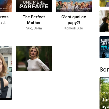
tress
The Perfect
C'est quoi ce
stik
Mother
papy?!
Suç, Dram
Komedi, Aile
Son
07.0
Ja
uya