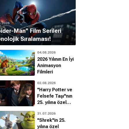
8.2026
pider-Man'' Film Serileri
nolojik Sıralaması!
04.08.2026
2026 Yılının En İyi
Animasyon
Filmleri
02.08.2026
"Harry Potter ve
Felsefe Taşı"nın
25. yılına özel
filmin
31.07.2026
bilinmeyenleri!
"Shrek"in 25.
yılına özel