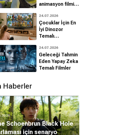
animasyon filmin
bilinmeyenleri!
24.07.2026
Çocuklar İçin En
İyi Dinozor
Temalı
Animasyon
24.07.2026
Filmleri
Geleceği Tahmin
Eden Yapay Zeka
Temalı Filmler
 Haberler
8.2026
ne Schoenbrun Black Hole
rlaması için senaryo