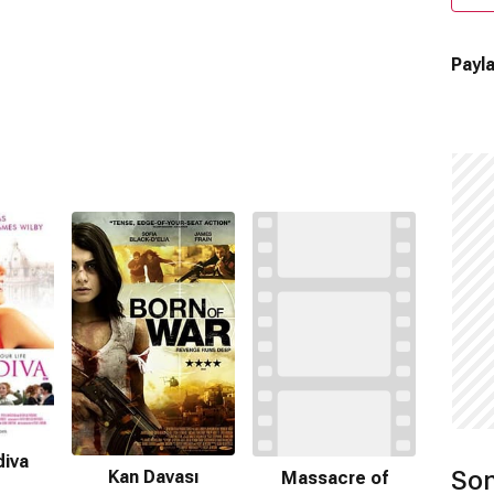
Payla
diva
Son
Kan Davası
Massacre of