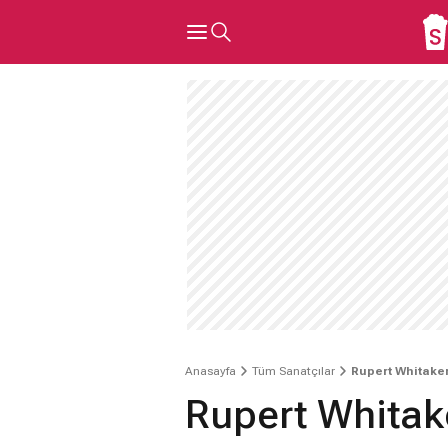
Anasayfa
Tüm Sanatçılar
Rupert Whitake
Rupert Whitak