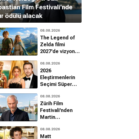
astian Film Festivali'nde
r ödülü alacak
08.08.2026
The Legend of
Zelda filmi
2027'de vizyona
giriyor
08.08.2026
2026
Eleştirmenlerin
Seçimi Süper
Ödülleri
08.08.2026
sahiplerini buldu
Zürih Film
Festivali'nden
Martin
McDonagh'a onur
08.08.2026
ödülü
Matt