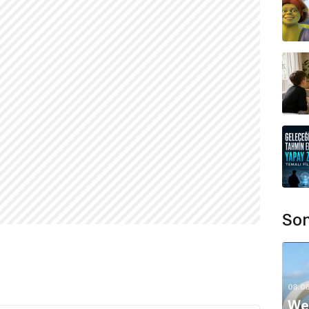
Son
08.0
Wer