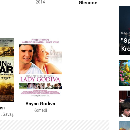
2014
Glencoe
04.0
''S
Kro
Bayan Godiva
sı
Komedi
m, Savaş