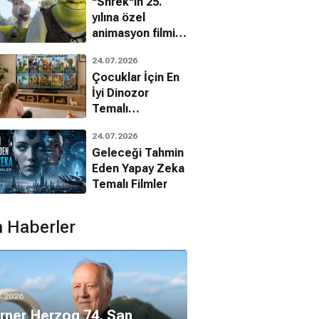
"Shrek"in 25.
yılına özel
animasyon filmin
bilinmeyenleri!
24.07.2026
Çocuklar İçin En
İyi Dinozor
Temalı
Animasyon
24.07.2026
Filmleri
Geleceği Tahmin
Eden Yapay Zeka
Temalı Filmler
 Haberler
8.2026
ner Herzog 74. San