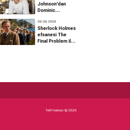
Johnson'dan
Dominic
Sessa'ya şaşırtan
08.08.2026
tavsiye:
Sherlock Holmes
Hazırlanma
efsanesi The
Final Problem ile
Netflix'e geri
dönüyor
Telif Hakları © 2026