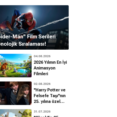
8.2026
pider-Man'' Film Serileri
nolojik Sıralaması!
04.08.2026
2026 Yılının En İyi
Animasyon
Filmleri
02.08.2026
"Harry Potter ve
Felsefe Taşı"nın
25. yılına özel
filmin
31.07.2026
bilinmeyenleri!