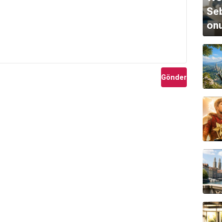
Seb
onu
Gönder