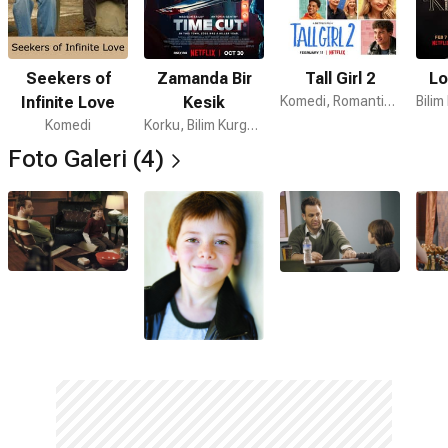
Seekers of
Zamanda Bir
Tall Girl 2
Lo
Infinite Love
Kesik
Komedi, Romantik, Dram
Komedi
Korku, Bilim Kurgu, Gerilim
Foto Galeri (4)