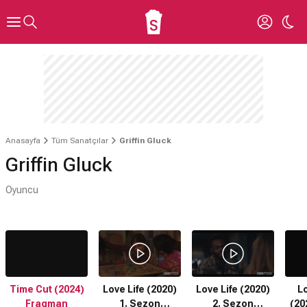
Anasayfa
Tüm Sanatçılar
Griffin Gluck
Griffin Gluck
Oyuncu
Time Cut (2024)
Love Life (2020)
Love Life (2020)
L
Fragman
1. Sezon
2. Sezon
(20