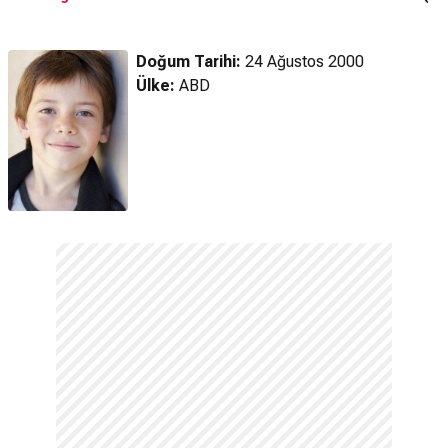
Fragman
Fragman
Tür
Doğum Tarihi:
24 Ağustos 2000
Ülke:
ABD