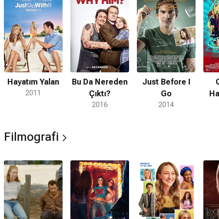
Hayatım Yalan
Bu Da Nereden
Just Before I
2011
Çıktı?
Go
Ha
2016
2014
K
Filmografi