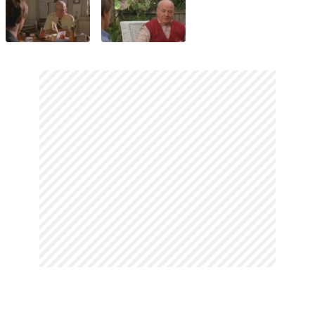
Annesi kim?
Annesi, posta odası memuru olan
Lucille Collins
'tir.
Babası kim?
Babası, kereste satıcısı olan
Edward Joseph Murray II
'dir.
Brian Doyle-Murray gerçek adı ne?
Gerçek adı
Brian Murray
'dir; ancak başka bir aktörle
karıştırılmamak için büyükannesinin soyadı olan
Doyle
ismini
de kullanmaktadır.
Kaç kardeşi var?
Dokuz kardeşten biri olan sanatçının
Bill
,
Joel
,
John
,
Ed
ve
Andy
dahil olmak üzere toplam
8
kardeşi vardır.
Brian Doyle-Murray hangi üniversite mezunu?
Kaliforniya, Moraga'daki
Saint Mary's California Koleji
'ne
gitmiştir.
Hangi dizilerde oynadı?
Sullivan & Son
,
Sünger Bob
,
My Gym Partner's a Monkey
,