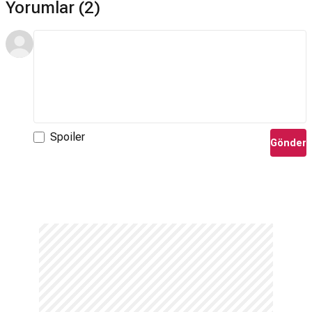
Yorumlar (2)
The Marvelous Misadventures of Flapjack
,
The Middle
ve
Lodge 49
gibi dizilerde oynamıştır.
Brian Doyle-Murray hangi filmlerde oynadı?
Caddyshack
,
Scrooged
,
Ghostbusters II
,
Bugün Aslında
Dündü
(Bugün Aslında Dündü) ve
The Razor's Edge
gibi
filmlerde rol almıştır.
Hangi ödüle aday oldu?
Spoiler
Gönder
Saturday Night Live'daki çalışmasıyla
1978
,
1979
ve
1980
yıllarında
Primetime Emmy Çeşitlilik, Müzik veya Komedi
Programı için Üstün Yazma Ödülü
kategorisinde aday
gösterilmiştir.
*Bu alandaki içerikler genel bilgi vermek amacıyla sunulur. Doğruluğu ve
güncelliği garanti edilmemektedir. (17.04.2026)