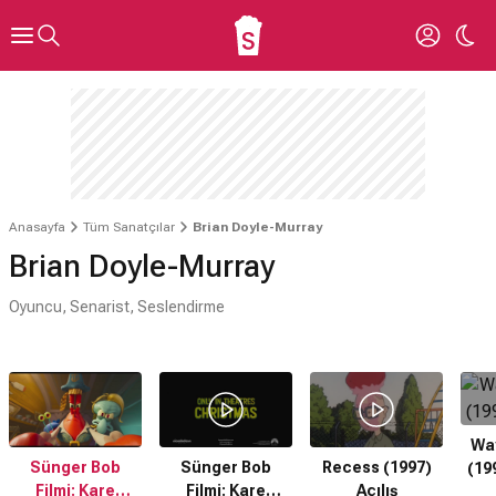
Anasayfa
Tüm Sanatçılar
Brian Doyle-Murray
Brian Doyle-Murray
Oyuncu, Senarist, Seslendirme
Wa
Sünger Bob
Sünger Bob
Recess (1997)
(19
Filmi: Kare
Filmi: Kare
Açılış