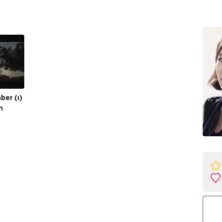
ber (ı)
n