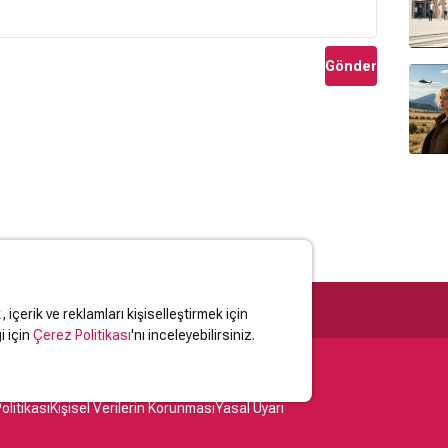
Gönder
içerik ve reklamları kişiselleştirmek için
i için
Çerez Politikası
'nı inceleyebilirsiniz.
olitikası
Kişisel Verilerin Korunması
Yasal Uyarı