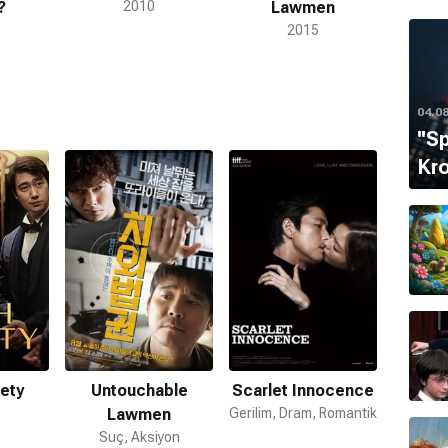
?
2010
Lawmen
2015
04.0
''S
Kro
ety
Untouchable
Scarlet Innocence
Lawmen
Gerilim, Dram, Romantik
Suç, Aksiyon