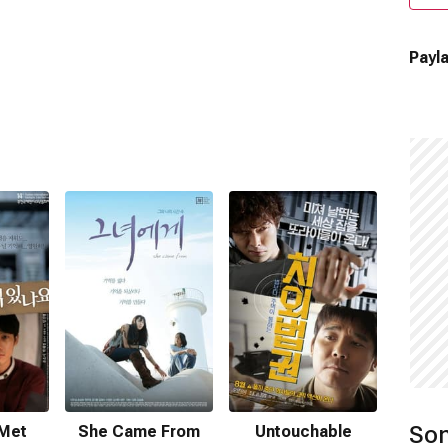
Payla
Son
Met
She Came From
Untouchable