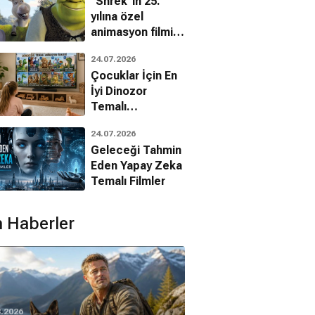
"Shrek"in 25.
yılına özel
animasyon filmin
bilinmeyenleri!
24.07.2026
Çocuklar İçin En
İyi Dinozor
Temalı
Animasyon
24.07.2026
Filmleri
Geleceği Tahmin
Eden Yapay Zeka
Temalı Filmler
 Haberler
8.2026