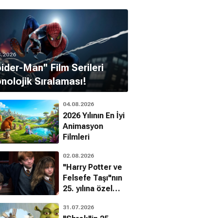
8.2026
pider-Man'' Film Serileri
nolojik Sıralaması!
04.08.2026
2026 Yılının En İyi
Animasyon
Filmleri
02.08.2026
"Harry Potter ve
Felsefe Taşı"nın
25. yılına özel
filmin
31.07.2026
bilinmeyenleri!