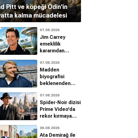
d Pitt ve köpeği Odin'in
yatta kalma mücadelesi
07.08.2026
Jim Carrey
emeklilik
kararından
vazgeçti:
07.08.2026
Jetgiller ile
Madden
dönüyor
biyografisi
beklenenden
erken geliyor
07.08.2026
Spider-Noir dizisi
Prime Video'da
rekor kırmaya
devam ediyor
06.08.2026
Ata Demirağ ile