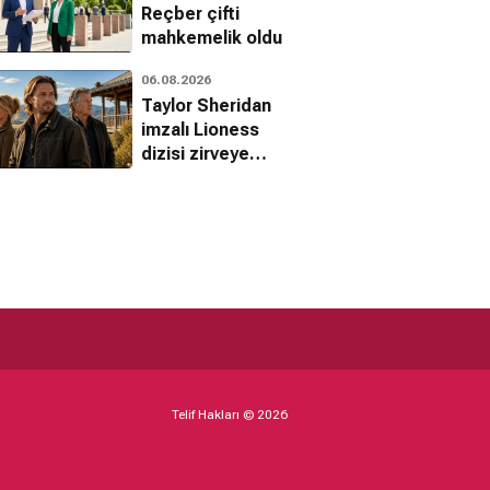
Reçber çifti
mahkemelik oldu
06.08.2026
Taylor Sheridan
imzalı Lioness
dizisi zirveye
yerleşti
Telif Hakları © 2026