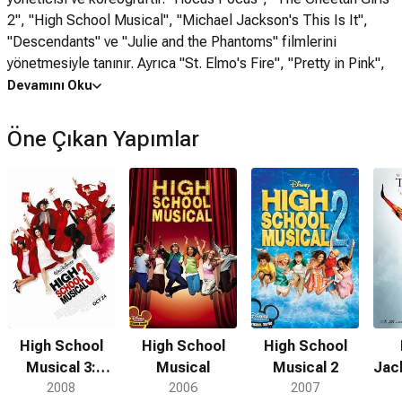
2", "High School Musical", "Michael Jackson's This Is It",
"Descendants" ve "Julie and the Phantoms" filmlerini
yönetmesiyle tanınır. Ayrıca "St. Elmo's Fire", "Pretty in Pink",
"Ferris Bueller's Day Off" ve "Dirty Dancing" filmlerinin
Devamını Oku
koreografisini yaptı. Cher, Gloria Estefan, Miley Cyrus ve
Michael Jackson için birçok konser turunu yönetti. Çalışmaları
Öne Çıkan Yapımlar
için Ortega, 2019'da Hollywood Walk of Fame'de bir yıldızla
ve Disney Efsanesi Ödülü ile onurlandırıldı.
High School
High School
High School
Musical 3:
Musical
Musical 2
Jac
Senior Year
2008
2006
2007