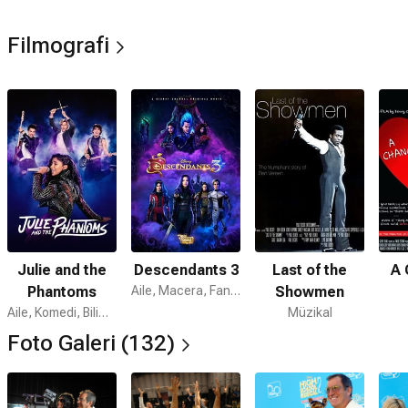
Filmografi
Julie and the
Descendants 3
Last of the
A 
Phantoms
Aile, Macera, Fantastik
Showmen
Aile, Komedi, Bilim Kurgu
Müzikal
Foto Galeri (132)