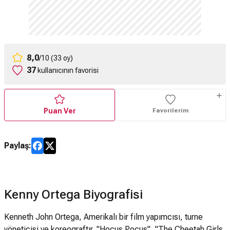
8,0
/10 (33 oy)
37
kullanıcının favorisi
Puan Ver
Favorilerim
Paylaş:
Kenny Ortega Biyografisi
Kenneth John Ortega, Amerikalı bir film yapımcısı, turne
yöneticisi ve koreograftır. "Hocus Pocus", "The Cheetah Girls