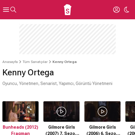
Anasayfa
Tüm Sanatçılar
Kenny Ortega
Kenny Ortega
Oyuncu, Yönetmen, Senarist, Yapımcı, Görüntü Yönetmeni
Bunheads (2012)
Gilmore Girls
Gilmore Girls
Gi
Fragman
(2007) 7. Sezon
(2006) 6. Sezon
(20